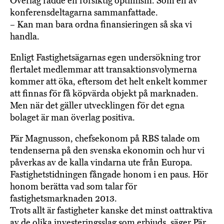
Överlag rådde en försiktig optimism. Som en av
konferensdeltagarna sammanfattade.
– Kan man bara ordna finansieringen så ska vi
handla.
Enligt Fastighetsägarnas egen undersökning tror
flertalet medlemmar att transaktionsvolymerna
kommer att öka, eftersom det helt enkelt kommer
att finnas för få köpvärda objekt på marknaden.
Men när det gäller utvecklingen för det egna
bolaget är man överlag positiva.
Pär Magnusson, chefsekonom på RBS talade om
tendenserna på den svenska ekonomin och hur vi
påverkas av de kalla vindarna ute från Europa.
Fastighetstidningen fångade honom i en paus. Hör
honom berätta vad som talar för
fastighetsmarknaden 2013.
Trots allt är fastigheter kanske det minst oattraktiva
av de olika investeringsslag som erbjuds, säger Pär