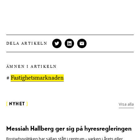
DELA ARTIKELN
ÄMNEN I ARTIKELN
#
Fastighetsmarknaden
Visa alla
[
NYHET
]
Messiah Hallberg ger sig på hyresregleringen
Bostadspolitiken har sällan stått i centrum – varken i årets eller