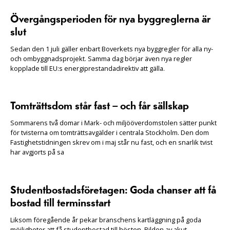
Övergångsperioden för nya byggreglerna är
slut
Sedan den 1 juli gäller enbart Boverkets nya byggregler för alla ny-
och ombyggnadsprojekt. Samma dag börjar även nya regler
kopplade till EU:s energiprestandadirektiv att gälla.
Tomträttsdom står fast – och får sällskap
Sommarens två domar i Mark- och miljööverdomstolen sätter punkt
för tvisterna om tomträttsavgälder i centrala Stockholm. Den dom
Fastighetstidningen skrev om i maj står nu fast, och en snarlik tvist
har avgjorts på sa
Studentbostadsföretagen: Goda chanser att få
bostad till terminsstart
Liksom föregående år pekar branschens kartläggning på goda
möjligheter att få studentbostad till hösten. Bilden av akut