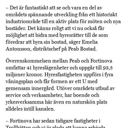
– Det är fantastiskt att se och vara en del av
områdets spännande utveckling från ett historiskt
industriområde till en aktiv plats för möten och nya
bostäder. Det känns roligt att vi nu också får
möjlighet att bidra med hyresrätter till de som
föredrar att hyra sin bostad, säger Emelia
Antonsson, distriktschef på Peab Bostad.
Överenskommelsen mellan Peab och Fortinova
omfattar 41 hyreslägenheter och uppgår till 93,5
miljoner kronor. Hyresfastigheten uppförs i fyra
våningsplan och får formen av ett U med
gemensam innergård. Utöver områdets utbud av
service och verksamheter, har boende och
yrkesverksamma här även en naturskön plats
alldeles intill kanalen.
– Fortinova har sedan tidigare fastigheter i
Trollhättan och vi är glada att kunna erbjuda