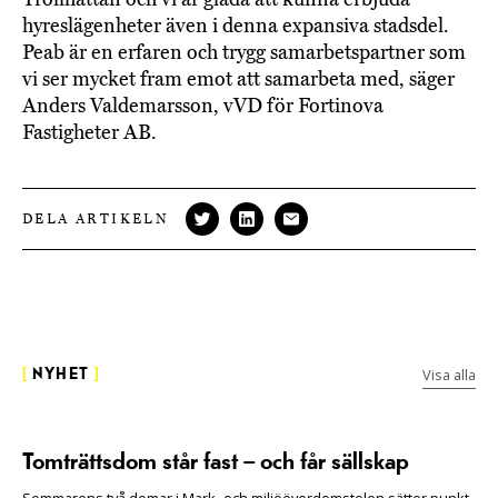
hyreslägenheter även i denna expansiva stadsdel.
Peab är en erfaren och trygg samarbetspartner som
vi ser mycket fram emot att samarbeta med, säger
Anders Valdemarsson, vVD för Fortinova
Fastigheter AB.
DELA ARTIKELN
Visa alla
[
NYHET
]
Tomträttsdom står fast – och får sällskap
Sommarens två domar i Mark- och miljööverdomstolen sätter punkt