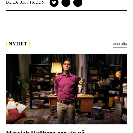
DELA ARTIKELN
Visa alla
[
NYHET
]
Messiah Hallberg ger sig på