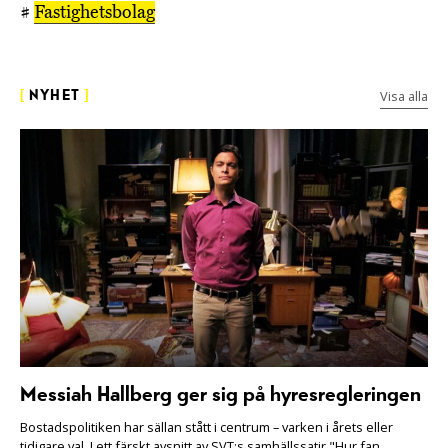
#
Fastighetsbolag
Visa alla
[
NYHET
]
Messiah Hallberg ger sig på hyresregleringen
Bostadspolitiken har sällan stått i centrum – varken i årets eller
tidigare val. I ett färskt avsnitt av SVT:s samhällssatir "Hur fan