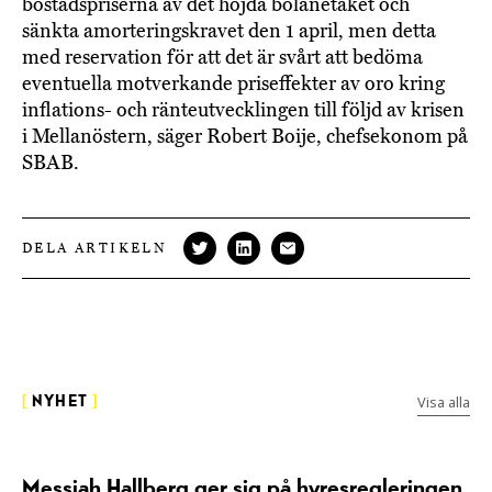
bostadspriserna av det höjda bolånetaket och
sänkta amorteringskravet den 1 april, men detta
med reservation för att det är svårt att bedöma
eventuella motverkande priseffekter av oro kring
inflations- och ränteutvecklingen till följd av krisen
i Mellanöstern, säger Robert Boije, chefsekonom på
SBAB.
DELA ARTIKELN
Visa alla
[
NYHET
]
Messiah Hallberg ger sig på hyresregleringen