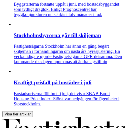
Byggstarterna fortsatte uppåt i juni, med bostadsbyggandet
som tydligt draglok. Enligt Prognoscentret har
byggkonjunkturen nu stärkts i tolv månader i rad.
Stockholmshyrorna går till skiljeman
Fastighetsägarna Stockholm har ännu en gång begärt
skiljeman i förhandlingarna om nästa års hyresjustering. En
vecka tidigare gjorde Fastighetsägarna GFR detsamma. Den
kommande riksdagen uppmanas att ändra lagstiftnin
Kraftigt prisfall på bostäder i juli
Bostadspriserna föll brett i juli, det visar SBAB Booli
Housing Price Index. Störst var nedgången för lägenheter i
Storstockholm.
Visa fler artiklar