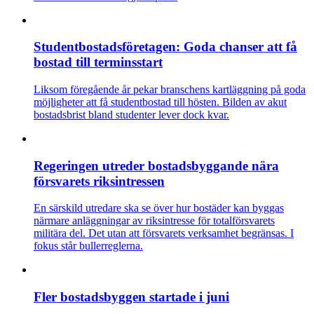
Studentbostadsföretagen: Goda chanser att få
bostad till terminsstart
Liksom föregående år pekar branschens kartläggning på goda
möjligheter att få studentbostad till hösten. Bilden av akut
bostadsbrist bland studenter lever dock kvar.
Regeringen utreder bostadsbyggande nära
försvarets riksintressen
En särskild utredare ska se över hur bostäder kan byggas
närmare anläggningar av riksintresse för totalförsvarets
militära del. Det utan att försvarets verksamhet begränsas. I
fokus står bullerreglerna.
Fler bostadsbyggen startade i juni