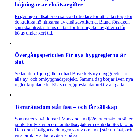
höjningar av elnätsavgifter
Regeringen tillsätter en särskild utredare för att sätta stopp för
de kraftiga höjningarna av elnätsavgifterna. Bland förslagen
som ska utredas finns ett tak för hur mycket avgifterna får
höjas under kort tid.
Övergångsperioden för nya byggreglerna är
slut
Sedan den 1 juli gäller enbart Boverkets nya byggregler för
alla ny- och ombyggnadsprojekt. Samma dag börjar även nya
regler kopplade till EU:s energiprestandadirektiv att gälla.
Tomträttsdom står fast – och får sällskap
Sommarens två domar i Mark- och miljööverdomstolen sätter
punkt för tvisterna om tomträttsavgälder i centrala Stockholm.
Den dom Fastighetstidningen skrev om i maj står nu fast, och
en snarlik tvist har avgjorts på sa