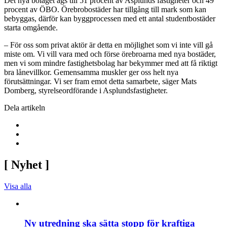
Det nya bolaget ägs till 51 procent av Asplunds fastigheter och 49
procent av ÖBO. Örebrobostäder har tillgång till mark som kan
bebyggas, därför kan byggprocessen med ett antal studentbostäder
starta omgående.
– För oss som privat aktör är detta en möjlighet som vi inte vill gå
miste om. Vi vill vara med och förse örebroarna med nya bostäder,
men vi som mindre fastighetsbolag har bekymmer med att få riktigt
bra lånevillkor. Gemensamma muskler ger oss helt nya
förutsättningar. Vi ser fram emot detta samarbete, säger Mats
Domberg, styrelseordförande i Asplundsfastigheter.
Dela artikeln
[
Nyhet
]
Visa alla
Ny utredning ska sätta stopp för kraftiga