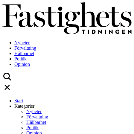
Skip
to
content
Nyheter
Förvaltning
Hållbarhet
Politik
Opinion
Start
Kategorier
Nyheter
Förvaltning
Hållbarhet
Politik
Opinion