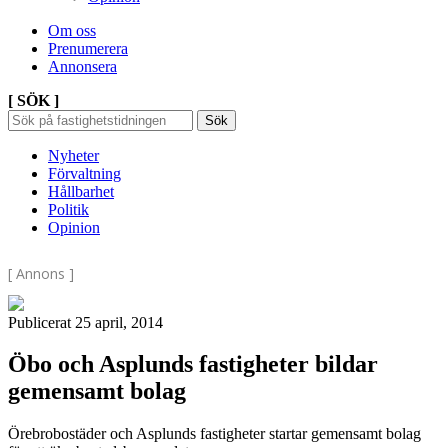
Om oss
Prenumerera
Annonsera
[ SÖK ]
Sök
Sök
Sök
efter:
Nyheter
Förvaltning
Hållbarhet
Politik
Opinion
[ Annons ]
Publicerat 25 april, 2014
Öbo och Asplunds fastigheter bildar
gemensamt bolag
Örebrobostäder och Asplunds fastigheter startar gemensamt bolag