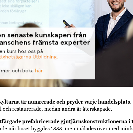
kyltarna är numrerade och pryder varje handelsplats.
al och restaurerade, medan andra är återskapade.
stfärgade prefabricerade gjutjärnskonstruktionerna i 
nde när huset byggdes 1888, men målades över med mörk