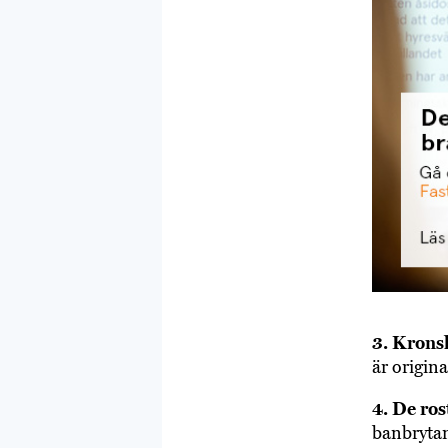
3. Krons
är origin
4. De ro
banbryta