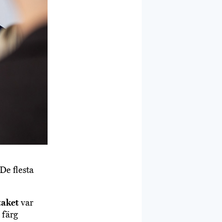
De flesta
taket
var
 färg