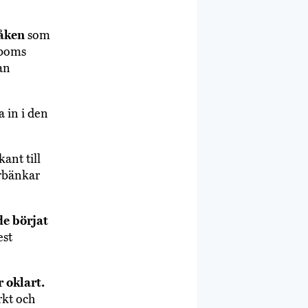
råken
som
gboms
an
a in i den
ant till
rbänkar
de börjat
est
 oklart.
rkt och