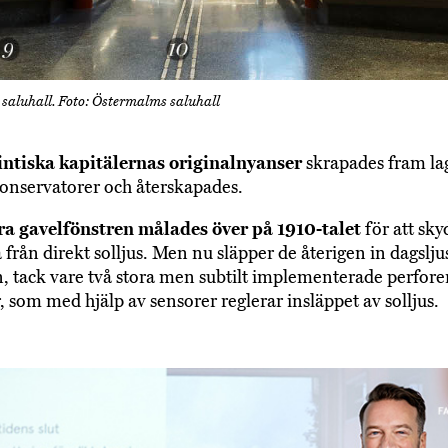
saluhall. Foto: Östermalms saluhall
intiska kapitälernas originalnyanser
skrapades fram la
konservatorer och återskapades.
ra gavelfönstren målades över på 1910-talet
för att sk
från direkt solljus. Men nu släpper de återigen in dagsljus
n, tack vare två stora men subtilt implementerade perfor
, som med hjälp av sensorer reglerar insläppet av solljus.