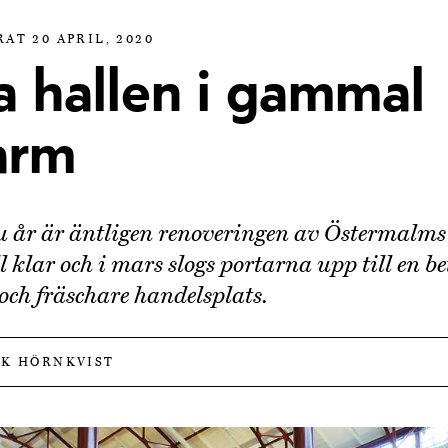
AT 20 APRIL, 2020
a hallen i gammal
arm
ju år är äntligen renoveringen av Östermalms
l klar och i mars slogs portarna upp till en be
 och fräschare handelsplats.
IK HÖRNKVIST