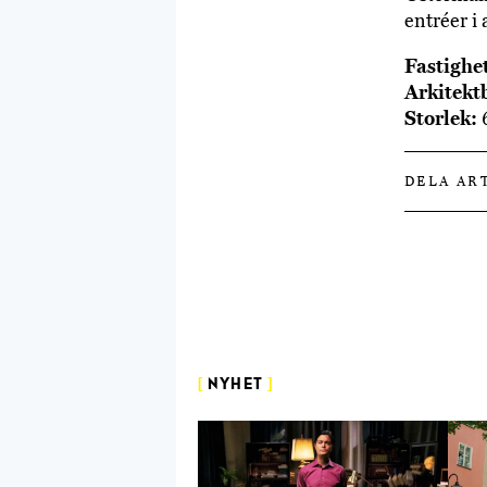
entréer i
Fastighe
Arkitekt
Storlek:
DELA AR
[
NYHET
]