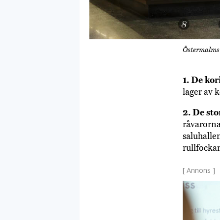
Östermalms 
1. De kor
lager av 
2. De sto
råvarorna 
saluhalle
rullfockar
[ Annons ]