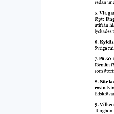
redan und
5. Via g
löpte län
utifrån h
lyckades 
6. Kyldis
övriga mi
7. På 50
förmån fö
som återf
8. När k
rosta
tvin
tidskräva
9. Vilken
Tengbom v