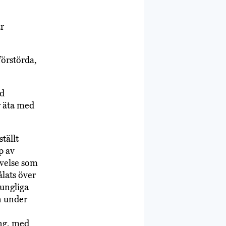
r
örstörda,
ed
r äta med
tällt
p av
evelse som
lats över
ungliga
n under
ing, med