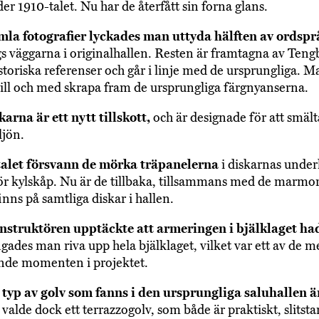
er 1910-talet. Nu har de återfått sin forna glans.
amla fotografier lyckades man uttyda hälften av ordsp
gs väggarna i originalhallen. Resten är framtagna av Ten
istoriska referenser och går i linje med de ursprungliga. M
till och med skrapa fram de ursprungliga färgnyanserna.
karna är ett nytt tillskott,
och är designade för att smält
ljön.
-talet försvann de mörka träpanelerna
i diskarnas underk
r kylskåp. Nu är de tillbaka, tillsammans med de marmo
inns på samtliga diskar i hallen.
onstruktören upptäckte att armeringen i bjälklaget ha
gades man riva upp hela bjälklaget, vilket var ett av de m
nde momenten i projektet.
 typ av golv som fanns i den ursprungliga saluhallen är
alde dock ett terrazzogolv, som både är praktiskt, slitsta