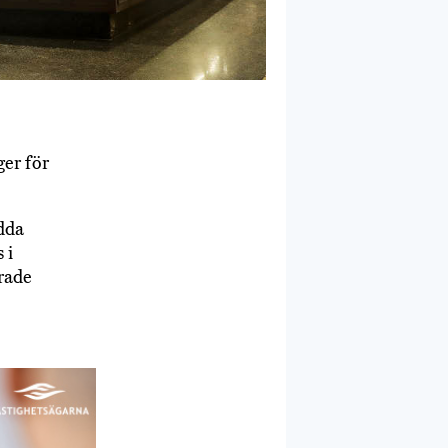
ger för
ydda
 i
erade