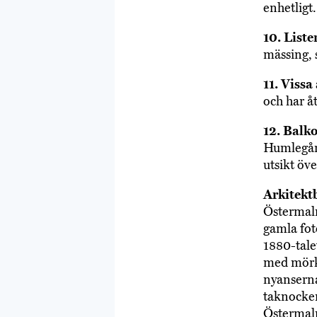
enhetligt.
10. Liste
mässing, 
11. Vissa
och har å
12. Balk
Humlegår
utsikt öv
Arkitekt
Östermalm
gamla fot
1880-tale
med mörka
nyanserna
taknocken
Östermalm