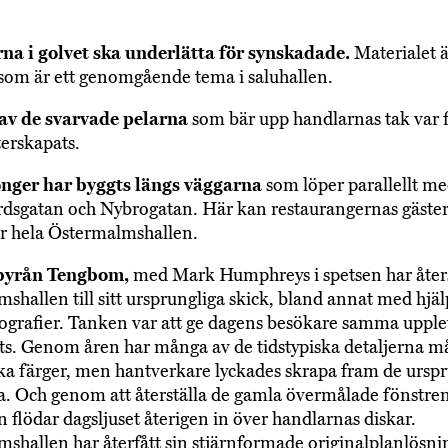
rna i golvet ska underlätta för synskadade.
Materialet ä
som är ett genomgående tema i saluhallen.
 av de svarvade pelarna
som bär upp handlarnas tak var f
terskapats.
onger har byggts längs väggarna
som löper parallellt m
dsgatan och Nybrogatan. Här kan restaurangernas gäste
er hela Östermalmshallen.
byrån Tengbom,
med Mark Humphreys i spetsen har åters
shallen till sitt ursprungliga skick, bland annat med hjäl
ografier. Tanken var att ge dagens besökare samma uppl
ts. Genom åren har många av de tidstypiska detaljerna må
 färger, men hantverkare lyckades skrapa fram de urspr
. Och genom att återställa de gamla övermålade fönstre
 flödar dagsljuset återigen in över handlarnas diskar.
shallen har återfått sin stjärnformade originalplanlösn