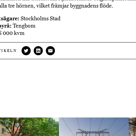
 alla tre hörnen, vilket främjar byggnadens flöde.
tsägare:
Stockholms Stad
byrå:
Tengbom
6 000 kvm
TIKELN