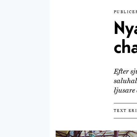
PUBLICER
Ny
ch
Efter s
saluhal
ljusare
TEXT ER