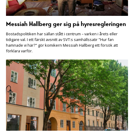
Messiah Hallberg ger sig på hyresregleringen
Bostadspolitiken har sällan stått i centrum – varken i årets eller
tidigare val. I ett färskt avsnitt av SVT:s samhällssatir "Hur fan
hamnade vi här?" gör komikern Messiah Hallberg ett försök att
förklara varför.