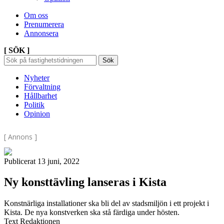
Om oss
Prenumerera
Annonsera
[ SÖK ]
Sök
Sök
Sök
efter:
Nyheter
Förvaltning
Hållbarhet
Politik
Opinion
[ Annons ]
Publicerat 13 juni, 2022
Ny konsttävling lanseras i Kista
Konstnärliga installationer ska bli del av stadsmiljön i ett projekt i
Kista. De nya konstverken ska stå färdiga under hösten.
Text Redaktionen