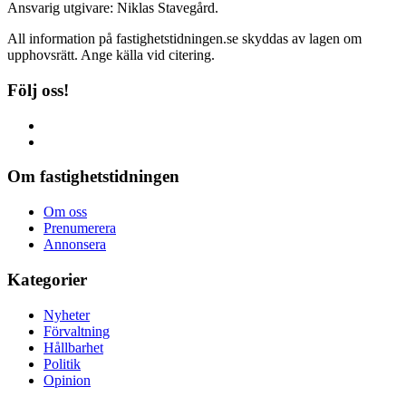
Ansvarig utgivare: Niklas Stavegård.
All information på fastighetstidningen.se skyddas av lagen om
upphovsrätt. Ange källa vid citering.
Följ oss!
Om fastighetstidningen
Om oss
Prenumerera
Annonsera
Kategorier
Nyheter
Förvaltning
Hållbarhet
Politik
Opinion