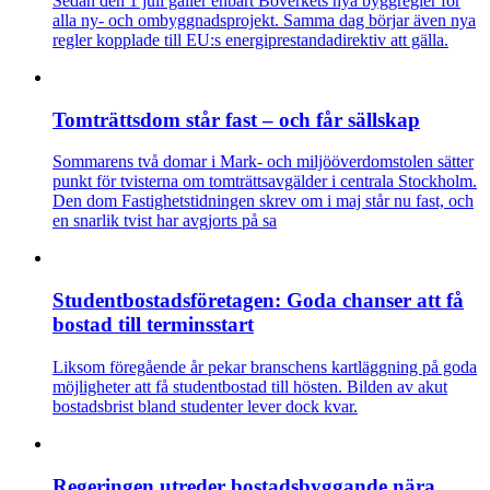
Sedan den 1 juli gäller enbart Boverkets nya byggregler för
alla ny- och ombyggnadsprojekt. Samma dag börjar även nya
regler kopplade till EU:s energiprestandadirektiv att gälla.
Tomträttsdom står fast – och får sällskap
Sommarens två domar i Mark- och miljööverdomstolen sätter
punkt för tvisterna om tomträttsavgälder i centrala Stockholm.
Den dom Fastighetstidningen skrev om i maj står nu fast, och
en snarlik tvist har avgjorts på sa
Studentbostadsföretagen: Goda chanser att få
bostad till terminsstart
Liksom föregående år pekar branschens kartläggning på goda
möjligheter att få studentbostad till hösten. Bilden av akut
bostadsbrist bland studenter lever dock kvar.
Regeringen utreder bostadsbyggande nära