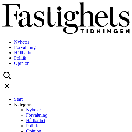
Skip
to
content
Nyheter
Förvaltning
Hållbarhet
Politik
Opinion
Start
Kategorier
Nyheter
Förvaltning
Hållbarhet
Politik
Opinion