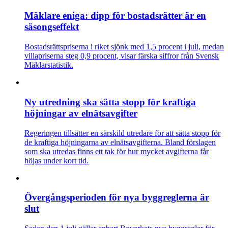
Mäklare eniga: dipp för bostadsrätter är en
säsongseffekt
Bostadsrättspriserna i riket sjönk med 1,5 procent i juli, medan
villapriserna steg 0,9 procent, visar färska siffror från Svensk
Mäklarstatistik.
Ny utredning ska sätta stopp för kraftiga
höjningar av elnätsavgifter
Regeringen tillsätter en särskild utredare för att sätta stopp för
de kraftiga höjningarna av elnätsavgifterna. Bland förslagen
som ska utredas finns ett tak för hur mycket avgifterna får
höjas under kort tid.
Övergångsperioden för nya byggreglerna är
slut