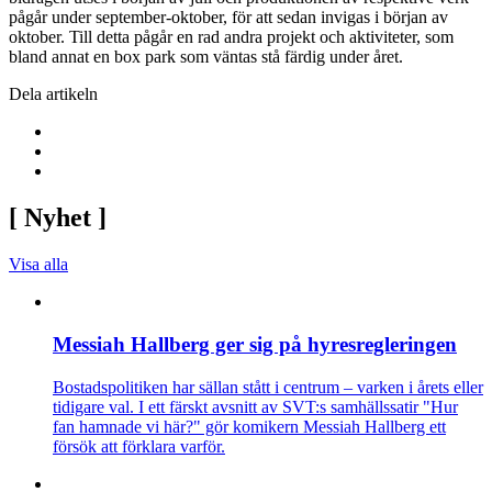
pågår under september-oktober, för att sedan invigas i början av
oktober. Till detta pågår en rad andra projekt och aktiviteter, som
bland annat en box park som väntas stå färdig under året.
Dela artikeln
[
Nyhet
]
Visa alla
Messiah Hallberg ger sig på hyresregleringen
Bostadspolitiken har sällan stått i centrum – varken i årets eller
tidigare val. I ett färskt avsnitt av SVT:s samhällssatir "Hur
fan hamnade vi här?" gör komikern Messiah Hallberg ett
försök att förklara varför.