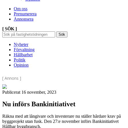
Om oss
Prenumerera
Annonsera
[ SÖK ]
Sök
Sök
Sök
efter:
Nyheter
Förvaltning
Hållbarhet
Politik
Opinion
[ Annons ]
Publicerat 16 november, 2023
Nu införs Bankinitiativet
Räkna med att långivare och investerare nu ställer hårdare krav på
byggprojekt utan fusk. Den 27:e november införs Bankinitiativet
Hållbar byggbransch.