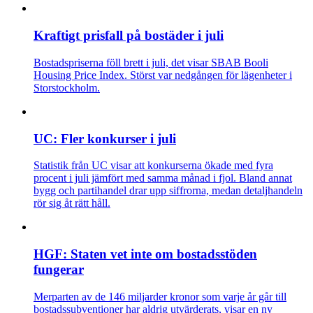
Kraftigt prisfall på bostäder i juli
Bostadspriserna föll brett i juli, det visar SBAB Booli
Housing Price Index. Störst var nedgången för lägenheter i
Storstockholm.
UC: Fler konkurser i juli
Statistik från UC visar att konkurserna ökade med fyra
procent i juli jämfört med samma månad i fjol. Bland annat
bygg och partihandel drar upp siffrorna, medan detaljhandeln
rör sig åt rätt håll.
HGF: Staten vet inte om bostadsstöden
fungerar
Merparten av de 146 miljarder kronor som varje år går till
bostadssubventioner har aldrig utvärderats, visar en ny