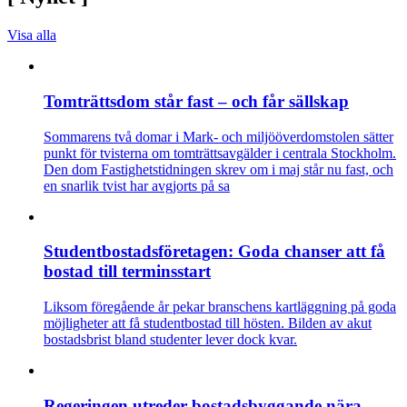
Visa alla
Tomträttsdom står fast – och får sällskap
Sommarens två domar i Mark- och miljööverdomstolen sätter
punkt för tvisterna om tomträttsavgälder i centrala Stockholm.
Den dom Fastighetstidningen skrev om i maj står nu fast, och
en snarlik tvist har avgjorts på sa
Studentbostadsföretagen: Goda chanser att få
bostad till terminsstart
Liksom föregående år pekar branschens kartläggning på goda
möjligheter att få studentbostad till hösten. Bilden av akut
bostadsbrist bland studenter lever dock kvar.
Regeringen utreder bostadsbyggande nära