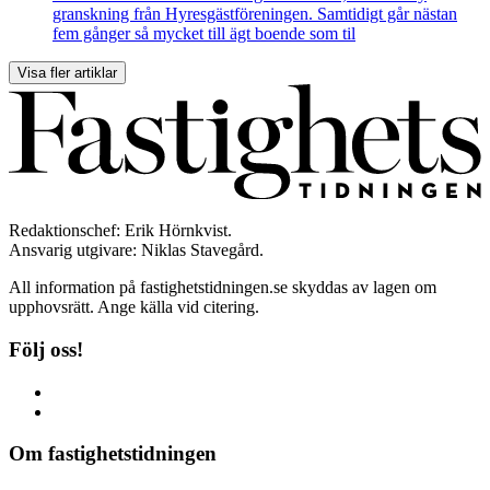
granskning från Hyresgästföreningen. Samtidigt går nästan
fem gånger så mycket till ägt boende som til
Visa fler artiklar
Redaktionschef: Erik Hörnkvist.
Ansvarig utgivare: Niklas Stavegård.
All information på fastighetstidningen.se skyddas av lagen om
upphovsrätt. Ange källa vid citering.
Följ oss!
Om fastighetstidningen