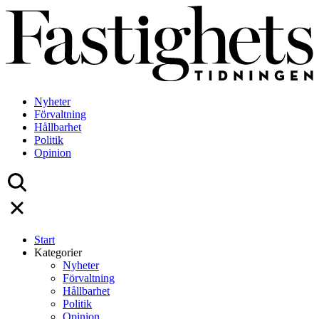
Skip
to
content
Nyheter
Förvaltning
Hållbarhet
Politik
Opinion
Start
Kategorier
Nyheter
Förvaltning
Hållbarhet
Politik
Opinion