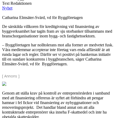
Text Redaktionen
Nyhet
Catharina Elmsäter-Svärd, vd för Byggföretagen
De särskilda villkoren för kreditgivning vid finansiering av
byggverksamhet har tagits fram av sju storbanker tillsammans med
branschorganisationer inom bygg- och fastighetssektorn.
– Byggföretagen har nolltolerans mot alla former av medvetet fusk.
Våra medlemmar accepterar inte företag vars enda affärsidé är att
runda lagar och regler. Därför ser vi positivt på bankernas initiativ
till en sundare konkurrens i byggbranschen, säger Catharina
Elmsäter-Svärd, vd för Byggföretagen.
[ Annons ]
Genom att ställa krav på kontroll av entreprenörsleden i samband
med att finansiering offereras är syftet att förhindra att pengar
hamnar i fel fickor vid finansiering av nybyggnationer och
renoveringsprojekt. Det handlar bland annat om att alla
kontrakterade entreprenörer ska inneha F-skattsedel och inte ha
obetalda skatteskulder.