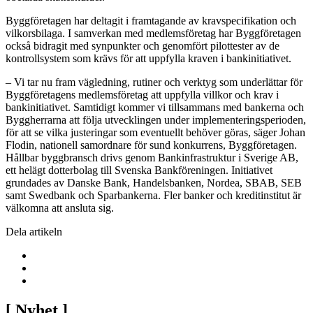
Byggföretagen har deltagit i framtagande av kravspecifikation och
vilkorsbilaga. I samverkan med medlemsföretag har Byggföretagen
också bidragit med synpunkter och genomfört pilottester av de
kontrollsystem som krävs för att uppfylla kraven i bankinitiativet.
– Vi tar nu fram vägledning, rutiner och verktyg som underlättar för
Byggföretagens medlemsföretag att uppfylla villkor och krav i
bankinitiativet. Samtidigt kommer vi tillsammans med bankerna och
Byggherrarna att följa utvecklingen under implementeringsperioden,
för att se vilka justeringar som eventuellt behöver göras, säger Johan
Flodin, nationell samordnare för sund konkurrens, Byggföretagen.
Hållbar byggbransch drivs genom Bankinfrastruktur i Sverige AB,
ett helägt dotterbolag till Svenska Bankföreningen. Initiativet
grundades av Danske Bank, Handelsbanken, Nordea, SBAB, SEB
samt Swedbank och Sparbankerna. Fler banker och kreditinstitut är
välkomna att ansluta sig.
Dela artikeln
[
Nyhet
]