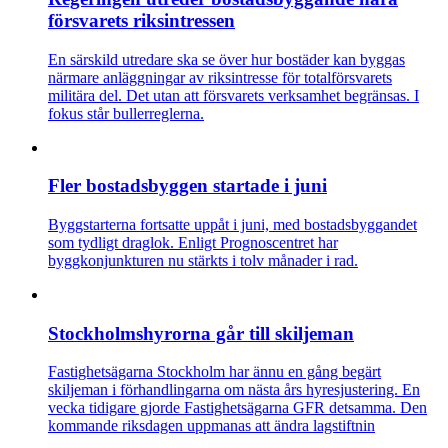
försvarets riksintressen
En särskild utredare ska se över hur bostäder kan byggas
närmare anläggningar av riksintresse för totalförsvarets
militära del. Det utan att försvarets verksamhet begränsas. I
fokus står bullerreglerna.
Fler bostadsbyggen startade i juni
Byggstarterna fortsatte uppåt i juni, med bostadsbyggandet
som tydligt draglok. Enligt Prognoscentret har
byggkonjunkturen nu stärkts i tolv månader i rad.
Stockholmshyrorna går till skiljeman
Fastighetsägarna Stockholm har ännu en gång begärt
skiljeman i förhandlingarna om nästa års hyresjustering. En
vecka tidigare gjorde Fastighetsägarna GFR detsamma. Den
kommande riksdagen uppmanas att ändra lagstiftnin