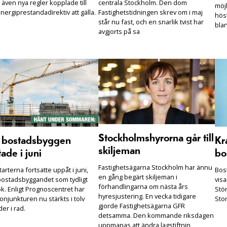
 även nya regler kopplade till
centrala Stockholm. Den dom
möjl
nergiprestandadirektiv att gälla.
Fastighetstidningen skrev om i maj
hös
står nu fast, och en snarlik tvist har
bla
avgjorts på sa
Stockholmshyrorna går till
r bostadsbyggen
Kra
skiljeman
tade i juni
bos
Fastighetsägarna Stockholm har ännu
arterna fortsatte uppåt i juni,
Bost
en gång begärt skiljeman i
ostadsbyggandet som tydligt
visa
förhandlingarna om nästa års
k. Enligt Prognoscentret har
Stö
hyresjustering. En vecka tidigare
njunkturen nu stärkts i tolv
Sto
gjorde Fastighetsägarna GFR
er i rad.
detsamma. Den kommande riksdagen
uppmanas att ändra lagstiftnin