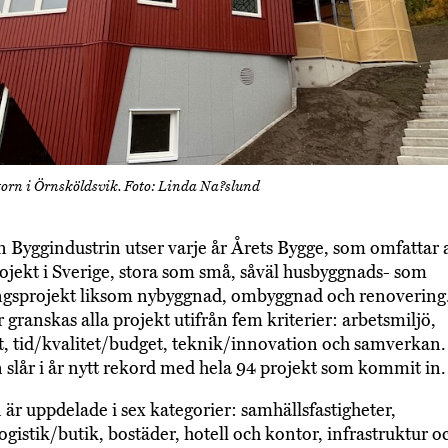
torn i Örnsköldsvik. Foto: Linda Na?slund
 Byggindustrin utser varje år Årets Bygge, som omfattar a
ojekt i Sverige, stora som små, såväl husbyggnads- som
gsprojekt liksom nybyggnad, ombyggnad och renovering.
r granskas alla projekt utifrån fem kriterier: arbetsmiljö,
t, tid/kvalitet/budget, teknik/innovation och samverkan.
 slår i år nytt rekord med hela 94 projekt som kommit in.
 är uppdelade i sex kategorier: samhällsfastigheter,
ogistik/butik, bostäder, hotell och kontor, infrastruktur o