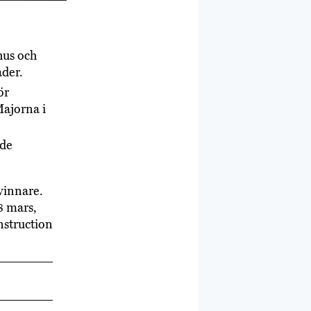
hus och
ader.
ör
ajorna i
ade
vinnare.
8 mars,
nstruction