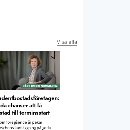
Visa alla
udentbostadsföretagen:
da chanser att få
stad till terminsstart
som föregående år pekar
nschens kartläggning på goda