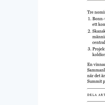
Tre nomin
Bonn-O
ett ko
Skansk
männis
centra
Projek
koldio
En vinnar
Sammanlag
när det ä
Summit p
DELA AR