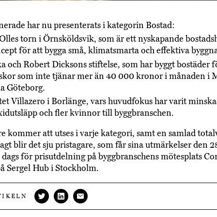
erade har nu presenterats i kategorin Bostad:
lles torn i Örnsköldsvik, som är ett nyskapande bostads
ncept för att bygga små, klimatsmarta och effektiva byggn
a och Robert Dicksons stiftelse, som har byggt bostäder f
kor som inte tjänar mer än 40 000 kronor i månaden i M
la Göteborg.
tet Villazero i Borlänge, vars huvudfokus har varit minsk
xidutsläpp och fler kvinnor till byggbranschen.
e kommer att utses i varje kategori, samt en samlad total
t blir det sju pristagare, som får sina utmärkelser den 2
r dags för prisutdelning på byggbranschens mötesplats Co
å Sergel Hub i Stockholm.
TIKELN