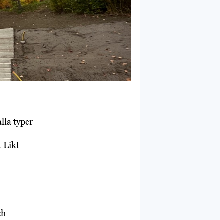
lla typer
 Likt
ch