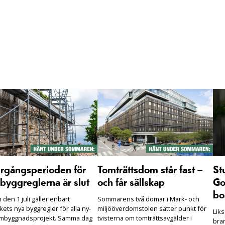
rgångsperioden för
Tomträttsdom står fast –
St
byggreglerna är slut
och får sällskap
Go
bo
den 1 juli gäller enbart
Sommarens två domar i Mark- och
ets nya byggregler för alla ny-
miljööverdomstolen sätter punkt för
Lik
mbyggnadsprojekt. Samma dag
tvisterna om tomträttsavgälder i
bra