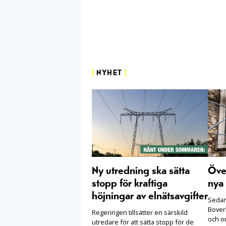
[
NYHET
]
Ny utredning ska sätta
Öve
stopp för kraftiga
nya 
höjningar av elnätsavgifter
Sedan 
Boverk
Regeringen tillsätter en särskild
och o
utredare för att sätta stopp för de