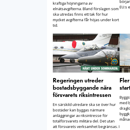
börjar
kraftiga höjningarna av
EU:s e
elnätsavgifterna. Bland förslagen som
ska utredas finns ett tak för hur
mycket avgifterna får höjas under kort
tid.
Regeringen utreder
Fle
bostadsbyggande nära
star
försvarets riksintressen
Byggst
med b
En särskild utredare ska se över hur
draglo
bostäder kan byggas närmare
byggko
anläggningar av riksintresse för
månad
totalförsvarets militära del. Det utan
att försvarets verksamhet begränsas. I