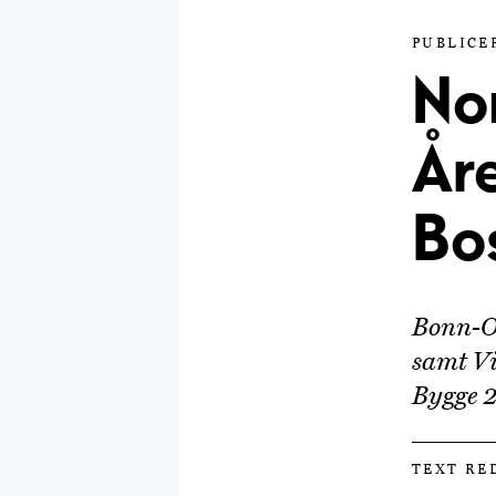
PUBLICER
Nom
År
Bo
Bonn-Ol
samt Vi
Bygge 2
TEXT RE