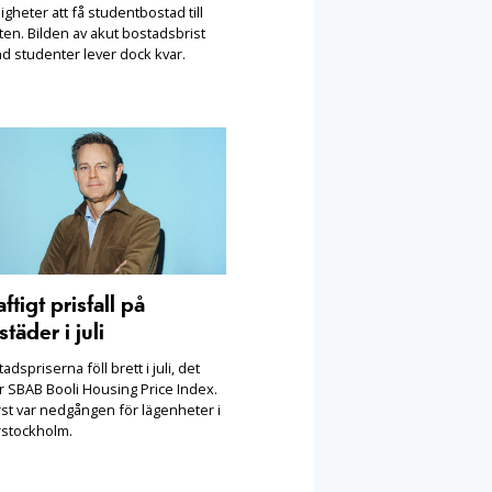
igheter att få studentbostad till
ten. Bilden av akut bostadsbrist
nd studenter lever dock kvar.
ftigt prisfall på
täder i juli
adspriserna föll brett i juli, det
r SBAB Booli Housing Price Index.
rst var nedgången för lägenheter i
rstockholm.