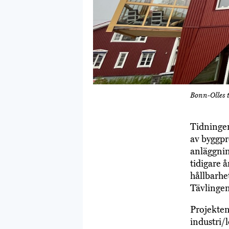
Bonn-Olles 
Tidningen
av byggpr
anläggnin
tidigare å
hållbarhe
Tävlingen
Projekten
industri/l