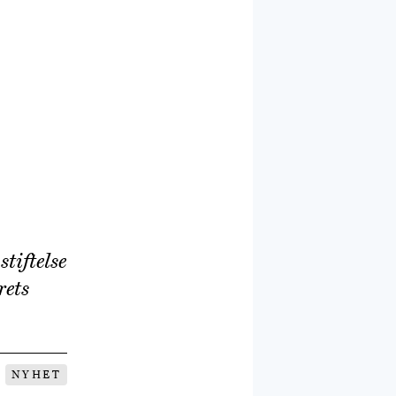
tiftelse
rets
NYHET