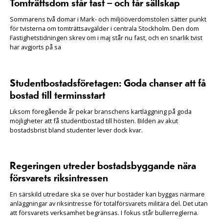
Tomträttsdom står fast – och får sällskap
Sommarens två domar i Mark- och miljööverdomstolen sätter punkt
för tvisterna om tomträttsavgälder i centrala Stockholm. Den dom
Fastighetstidningen skrev om i maj står nu fast, och en snarlik tvist
har avgjorts på sa
Studentbostadsföretagen: Goda chanser att få
bostad till terminsstart
Liksom föregående år pekar branschens kartläggning på goda
möjligheter att få studentbostad till hösten. Bilden av akut
bostadsbrist bland studenter lever dock kvar.
Regeringen utreder bostadsbyggande nära
försvarets riksintressen
En särskild utredare ska se över hur bostäder kan byggas närmare
anläggningar av riksintresse för totalförsvarets militära del. Det utan
att försvarets verksamhet begränsas. I fokus står bullerreglerna.