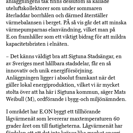
anläggningens tak finns dessutom så kallade
uteluftskollektorer som under sommaren
återladdar borrhålen och därmed återställer
värmebalansen i berget. PÅ så vis går det att minska
värmepumparnas elanvändning, vilket man på
E.on framhåller som ett viktigt bidrag för att mildra
kapacitetsbristen i elnäten.
– Det känns väldigt bra att Sigtuna Stadsängar, en
av Sveriges mest hållbara stadsdelar, får en så
innovativ och unik energiförsörjning.
Anläggningen ligger i absolut framkant när det
gäller lokal energiproduktion, vilket vi är mycket
stolta över att ha här i Sigtuna kommun, säger Mats
Weibull (M), ordförande i bygg-och miljönämnden.
I området har E.ON byggt ett tillhörande
lågvärmenät som levererar maxtemperaturen 60
grader året om till fastigheterna. Lågvärmenät har
fördelen ett att det inte kräver lika mycket energi