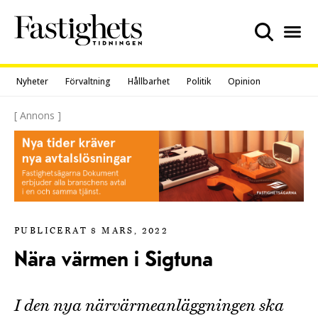
Skip
to
content
Nyheter
Förvaltning
Hållbarhet
Politik
Opinion
[ Annons ]
PUBLICERAT 8 MARS, 2022
Nära värmen i Sigtuna
I den nya närvärmeanläggningen ska