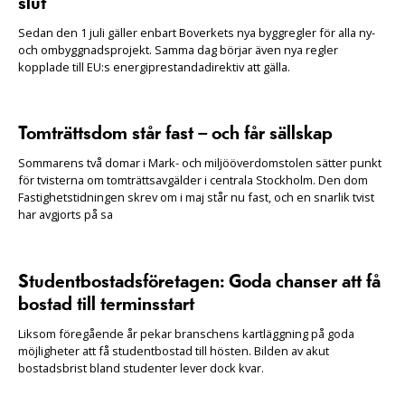
slut
Sedan den 1 juli gäller enbart Boverkets nya byggregler för alla ny-
och ombyggnadsprojekt. Samma dag börjar även nya regler
kopplade till EU:s energiprestandadirektiv att gälla.
Tomträttsdom står fast – och får sällskap
Sommarens två domar i Mark- och miljööverdomstolen sätter punkt
för tvisterna om tomträttsavgälder i centrala Stockholm. Den dom
Fastighetstidningen skrev om i maj står nu fast, och en snarlik tvist
har avgjorts på sa
Studentbostadsföretagen: Goda chanser att få
bostad till terminsstart
Liksom föregående år pekar branschens kartläggning på goda
möjligheter att få studentbostad till hösten. Bilden av akut
bostadsbrist bland studenter lever dock kvar.