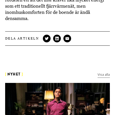
som ett traditionellt fjärrvärmenät, men
inomhuskomforten för de boende är ändå
densamma.
DELA ARTIKELN
Visa alla
[
NYHET
]