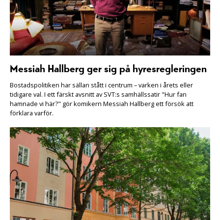
Messiah Hallberg ger sig på hyresregleringen
Bostadspolitiken har sällan stått i centrum – varken i årets eller
tidigare val. I ett färskt avsnitt av SVT:s samhällssatir "Hur fan
hamnade vi här?" gör komikern Messiah Hallberg ett försök att
förklara varför.