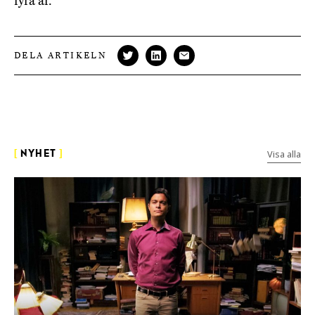
fyra år.
DELA ARTIKELN
Visa alla
[
NYHET
]