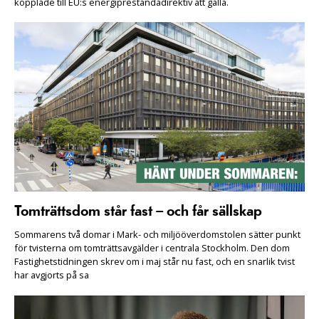
kopplade till EU:s energiprestandadirektiv att gälla.
Tomträttsdom står fast – och får sällskap
Sommarens två domar i Mark- och miljööverdomstolen sätter punkt
för tvisterna om tomträttsavgälder i centrala Stockholm. Den dom
Fastighetstidningen skrev om i maj står nu fast, och en snarlik tvist
har avgjorts på sa