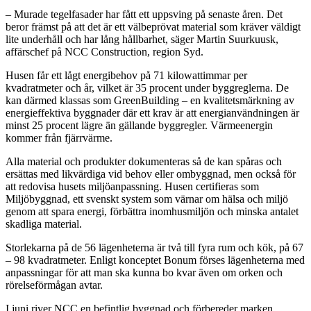
– Murade tegelfasader har fått ett uppsving på senaste åren. Det
beror främst på att det är ett välbeprövat material som kräver väldigt
lite underhåll och har lång hållbarhet, säger Martin Suurkuusk,
affärschef på NCC Construction, region Syd.
Husen får ett lågt energibehov på 71 kilowattimmar per
kvadratmeter och år, vilket är 35 procent under byggreglerna. De
kan därmed klassas som GreenBuilding – en kvalitetsmärkning av
energieffektiva byggnader där ett krav är att energianvändningen är
minst 25 procent lägre än gällande byggregler. Värmeenergin
kommer från fjärrvärme.
Alla material och produkter dokumenteras så de kan spåras och
ersättas med likvärdiga vid behov eller ombyggnad, men också för
att redovisa husets miljöanpassning. Husen certifieras som
Miljöbyggnad, ett svenskt system som värnar om hälsa och miljö
genom att spara energi, förbättra inomhusmiljön och minska antalet
skadliga material.
Storlekarna på de 56 lägenheterna är två till fyra rum och kök, på 67
– 98 kvadratmeter. Enligt konceptet Bonum förses lägenheterna med
anpassningar för att man ska kunna bo kvar även om orken och
rörelseförmågan avtar.
I juni river NCC en befintlig byggnad och förbereder marken.