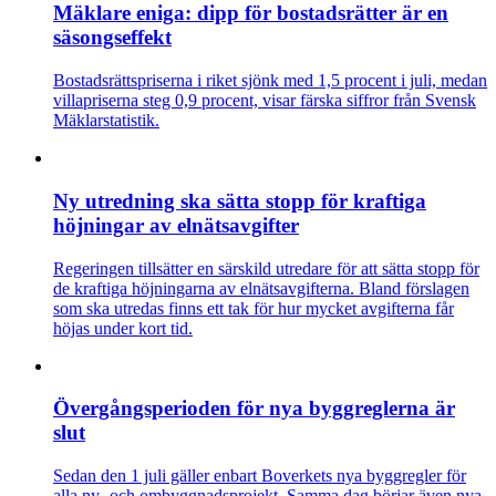
Mäklare eniga: dipp för bostadsrätter är en
säsongseffekt
Bostadsrättspriserna i riket sjönk med 1,5 procent i juli, medan
villapriserna steg 0,9 procent, visar färska siffror från Svensk
Mäklarstatistik.
Ny utredning ska sätta stopp för kraftiga
höjningar av elnätsavgifter
Regeringen tillsätter en särskild utredare för att sätta stopp för
de kraftiga höjningarna av elnätsavgifterna. Bland förslagen
som ska utredas finns ett tak för hur mycket avgifterna får
höjas under kort tid.
Övergångsperioden för nya byggreglerna är
slut
Sedan den 1 juli gäller enbart Boverkets nya byggregler för
alla ny- och ombyggnadsprojekt. Samma dag börjar även nya