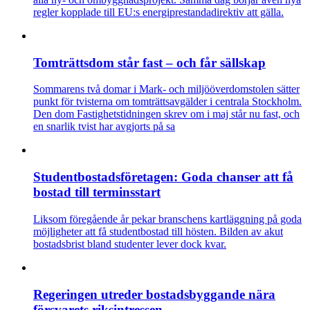
regler kopplade till EU:s energiprestandadirektiv att gälla.
Tomträttsdom står fast – och får sällskap
Sommarens två domar i Mark- och miljööverdomstolen sätter
punkt för tvisterna om tomträttsavgälder i centrala Stockholm.
Den dom Fastighetstidningen skrev om i maj står nu fast, och
en snarlik tvist har avgjorts på sa
Studentbostadsföretagen: Goda chanser att få
bostad till terminsstart
Liksom föregående år pekar branschens kartläggning på goda
möjligheter att få studentbostad till hösten. Bilden av akut
bostadsbrist bland studenter lever dock kvar.
Regeringen utreder bostadsbyggande nära
försvarets riksintressen