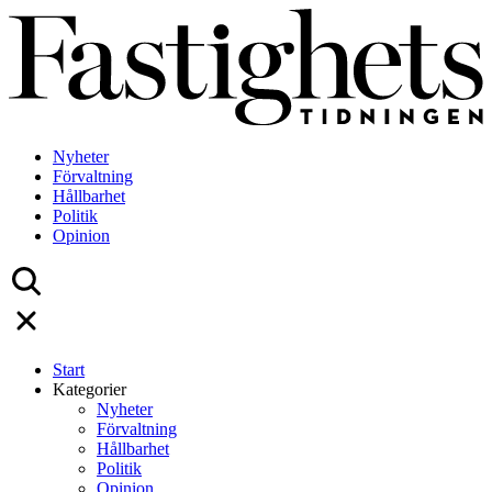
Skip
to
content
Nyheter
Förvaltning
Hållbarhet
Politik
Opinion
Start
Kategorier
Nyheter
Förvaltning
Hållbarhet
Politik
Opinion