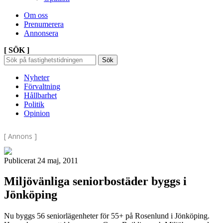
Om oss
Prenumerera
Annonsera
[ SÖK ]
Sök
Sök
Sök
efter:
Nyheter
Förvaltning
Hållbarhet
Politik
Opinion
[ Annons ]
Publicerat 24 maj, 2011
Miljövänliga seniorbostäder byggs i
Jönköping
Nu byggs 56 seniorlägenheter för 55+ på Rosenlund i Jönköping.