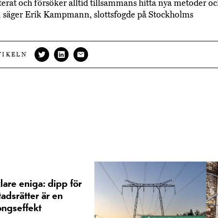
terat och försöker alltid tillsammans hitta nya metoder o
, säger Erik Kampmann, slottsfogde på Stockholms
tt.
TIKELN
are eniga: dipp för
adsrätter är en
ongseffekt