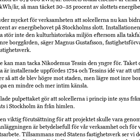
Wh/år, så man täcket 30–35 procent av slottets energib
yder mycket för verksamheten att solcellerna nu kan bid
rocent av energibehovet på Stockholms slott. Installationen
a stör inte den kulturhistoriska miljön eftersom alla takfal
nre borggården, säger Magnus Gustafsson, fastighetsförva
astighetsverk.
e kan man tacka Nikodemus Tessin den yngre för. Taket 
na är installerade uppfördes 1754 och Tessins idé var att u
er så att de blev högre mot staden, men lägre mot inre b
kapa en mindre och mer intim känsla.
lade pulpettaket gör att solcellerna i princip inte syns fr
ts i Stockholm än från himlen.
 en viktig förutsättning för att projektet skulle vara geno
anläggningen är betydelsefull för vår verksamhet och för 
tsarbete. Tillsammans med Statens fastighetsverk ser vi 