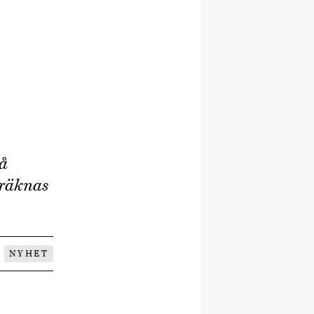
på
beräknas
NYHET