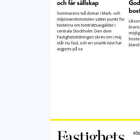
och får sällskap
Goda
bost
Sommarens två domar i Mark- och
miljööverdomstolen sätter punkt för
Likso
tvisterna om tomträttsavgälder i
brans
centrala Stockholm. Den dom
möjlig
Fastighetstidningen skrev om i maj
höste
står nu fast, och en snarlik tvist har
bland
avgjorts på sa
FÖL