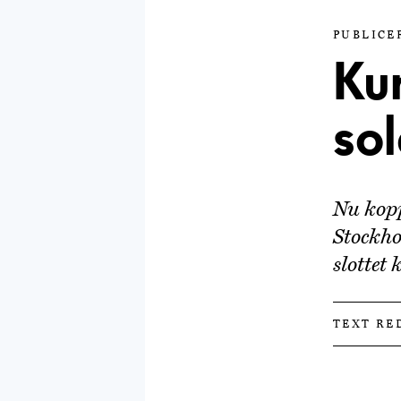
PUBLICER
Kun
sol
Nu kopp
Stockho
slottet
TEXT RE