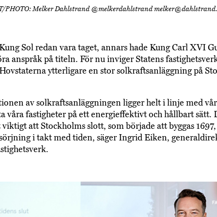
PHOTO: Melker Dahlstrand @melkerdahlstrand melker@dahlstrand.
Kung Sol redan vara taget, annars hade Kung Carl XVI Gu
ra anspråk på titeln. För nu inviger Statens fastighetsver
Hovstaterna ytterligare en stor solkraftsanläggning på S
ationen av solkraftsanläggningen ligger helt i linje med vå
ta våra fastigheter på ett energieffektivt och hållbart sätt
 viktigt att Stockholms slott, som började att byggas 1697,
sörjning i takt med tiden, säger Ingrid Eiken, generaldire
astighetsverk.