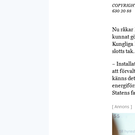
COPYRIGHT/
630 20 88
Nu råkar 
kunnat gö
Kungliga 
slotts tak.
– Install
att förval
känns det
energiför
Statens f
[ Annons ]