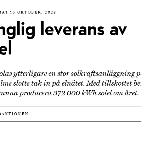
AT 16 OKTOBER, 2023
glig leverans av
el
las ytterligare en stor solkraftsanläggning 
lms slotts tak in på elnätet. Med tillskottet 
 kunna producera 372 000 kWh solel om året.
DAKTIONEN