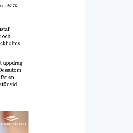
se +46-70
staf
k och
tockholms
rt uppdrag
. Dessutom
 får en
ktör vid