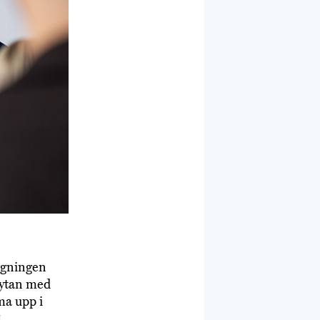
äggningen
sytan med
ma upp i
1