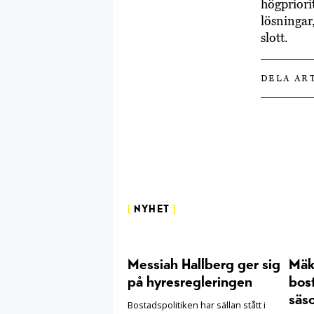
högpriori
lösningar
slo
DELA AR
[
NYHET
]
Messiah Hallberg ger sig
Mäkl
på hyresregleringen
bost
säs
Bostadspolitiken har sällan stått i