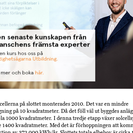
lcellerna på slottet monterades 2010. Det var en mindre
gning på 10 kvadratmeter. Då det föll väl ut byggdes anl
la 1000 kvadratmeter. I denna tredje etapp växer solcell
re 1400 kvadratmeter. Med det är förhoppningen att kom
tion av 372 000 kWh/år. Slottets totala elbehov är cirka 