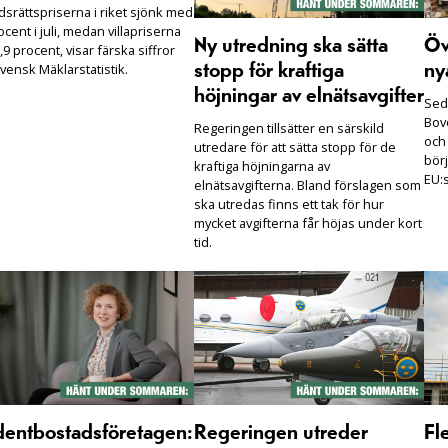
dsrättspriserna i riket sjönk med
ocent i juli, medan villapriserna
Ny utredning ska sätta
Öv
,9 procent, visar färska siffror
vensk Mäklarstatistik.
stopp för kraftiga
ny
höjningar av elnätsavgifter
Seda
Bove
Regeringen tillsätter en särskild
och
utredare för att sätta stopp för de
börj
kraftiga höjningarna av
EU:s
elnätsavgifterna. Bland förslagen som
ska utredas finns ett tak för hur
mycket avgifterna får höjas under kort
tid.
dentbostadsföretagen:
Regeringen utreder
Fl