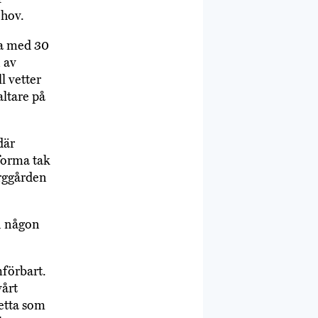
ehov.
ra med 30
 av
l vetter
ltare på
där
tforma tak
orggården
ån någon
mförbart.
vårt
detta som