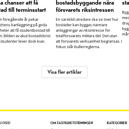
 chanser att få
bostadsbyggande nära
sta
ad till terminsstart
försvarets riksintressen
Bygg
med
m föregående år pekar
En särskild utredare ska se över hur
drag
chens kartläggning på goda
bostäder kan byggas närmare
bygg
heter att få studentbostad till
anläggningar av riksintresse för
mån
n. Bilden av akut bostadsbrist
totalförsvarets militära del. Det utan
 studenter lever dock kvar.
att försvarets verksamhet begränsas. I
fokus står bullerreglerna.
Visa fler artiklar
J OSS!
OM FASTIGHETSTIDNINGEN
KATEGORIER