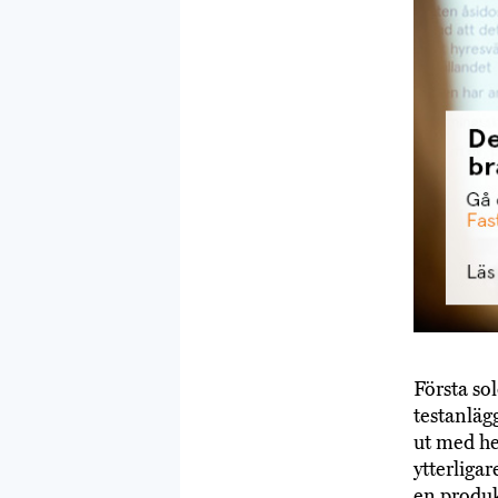
Första so
testanläg
ut med he
ytterliga
en produk