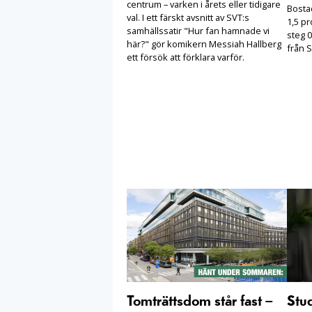
centrum – varken i årets eller tidigare
Bosta
val. I ett färskt avsnitt av SVT:s
1,5 pr
samhällssatir "Hur fan hamnade vi
steg 0
här?" gör komikern Messiah Hallberg
från S
ett försök att förklara varför.
Tomträttsdom står fast –
Stu