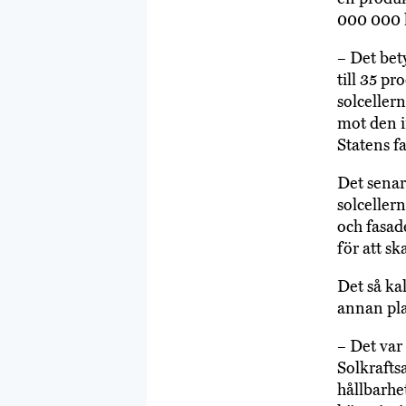
000 000 k
– Det bet
till 35 p
solcellern
mot den i
Statens f
Det senar
solceller
och fasad
för att s
Det så kal
annan pla
– Det var
Solkrafts
hållbarhe