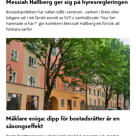
Messiah Hallberg ger sig på hyresregleringen
Bostadspolitiken har sällan stått i centrum – varken i årets eller
tidigare val. I ett färskt avsnitt av SVT:s samhällssatir "Hur fan
hamnade vi här?" gör komikern Messiah Hallberg ett försök att
förklara varför.
Mäklare eniga: dipp för bostadsrätter är en
säsongseffekt
Bostadsrättspriserna i riket sjönk med 1,5 procent i juli, medan