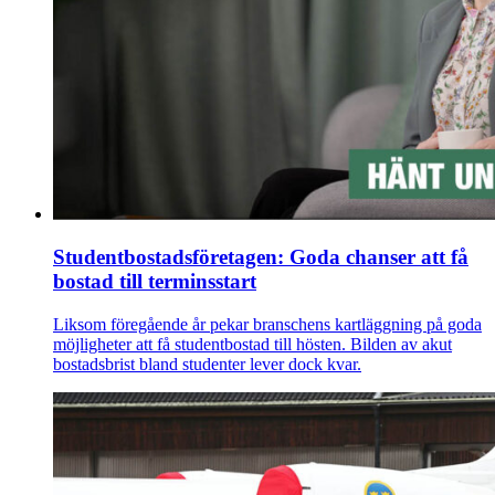
Studentbostadsföretagen: Goda chanser att få
bostad till terminsstart
Liksom föregående år pekar branschens kartläggning på goda
möjligheter att få studentbostad till hösten. Bilden av akut
bostadsbrist bland studenter lever dock kvar.