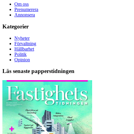
Om oss
Prenumerera
Annonsera
Kategorier
Nyheter
Förvaltning
Hållbarhet
Politik
Opinion
Läs senaste papperstidningen