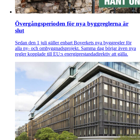
Övergångsperioden för nya byggreglerna är
slut
Sedan den 1 juli gäller enbart Boverkets nya byggregler för
alla ny- och ombyggnadsprojekt. Samma dag börjar även nya
regler kopplade till EU:s energiprestandadirektiv att gälla.