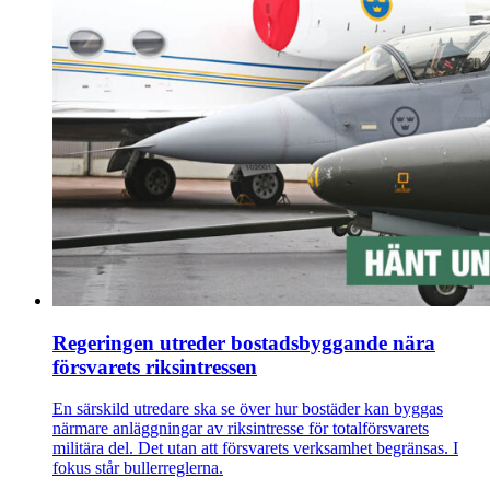
Regeringen utreder bostadsbyggande nära
försvarets riksintressen
En särskild utredare ska se över hur bostäder kan byggas
närmare anläggningar av riksintresse för totalförsvarets
militära del. Det utan att försvarets verksamhet begränsas. I
fokus står bullerreglerna.