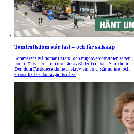
Tomträttsdom står fast – och får sällskap
Sommarens två domar i Mark- och miljööverdomstolen sätter
punkt för tvisterna om tomträttsavgälder i centrala Stockholm.
Den dom Fastighetstidningen skrev om i maj står nu fast, och
en snarlik tvist har avgjorts på sa