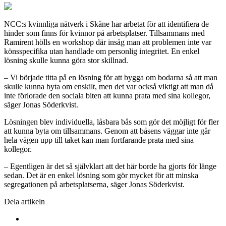
NCC:s kvinnliga nätverk i Skåne har arbetat för att identifiera de
hinder som finns för kvinnor på arbetsplatser. Tillsammans med
Ramirent hölls en workshop där insåg man att problemen inte var
könsspecifika utan handlade om personlig integritet. En enkel
lösning skulle kunna göra stor skillnad.
– Vi började titta på en lösning för att bygga om bodarna så att man
skulle kunna byta om enskilt, men det var också viktigt att man då
inte förlorade den sociala biten att kunna prata med sina kollegor,
säger Jonas Söderkvist.
Lösningen blev individuella, låsbara bås som gör det möjligt för fler
att kunna byta om tillsammans. Genom att båsens väggar inte går
hela vägen upp till taket kan man fortfarande prata med sina
kollegor.
– Egentligen är det så självklart att det här borde ha gjorts för länge
sedan. Det är en enkel lösning som gör mycket för att minska
segregationen på arbetsplatserna, säger Jonas Söderkvist.
Dela artikeln