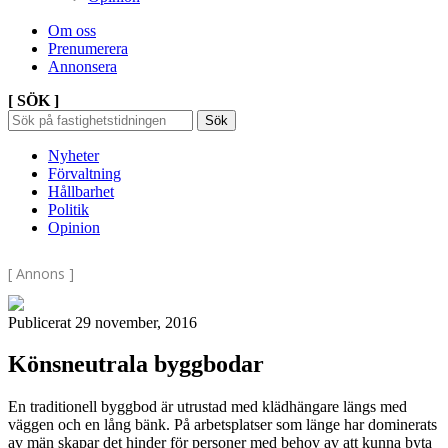
Om oss
Prenumerera
Annonsera
[ SÖK ]
Sök
Sök
Sök
efter:
Nyheter
Förvaltning
Hållbarhet
Politik
Opinion
[ Annons ]
Publicerat 29 november, 2016
Könsneutrala byggbodar
En traditionell byggbod är utrustad med klädhängare längs med
väggen och en lång bänk. På arbetsplatser som länge har dominerats
av män skapar det hinder för personer med behov av att kunna byta