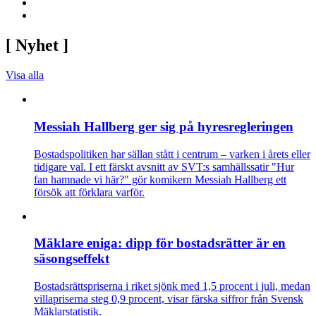
[
Nyhet
]
Visa alla
Messiah Hallberg ger sig på hyresregleringen
Bostadspolitiken har sällan stått i centrum – varken i årets eller
tidigare val. I ett färskt avsnitt av SVT:s samhällssatir "Hur
fan hamnade vi här?" gör komikern Messiah Hallberg ett
försök att förklara varför.
Mäklare eniga: dipp för bostadsrätter är en
säsongseffekt
Bostadsrättspriserna i riket sjönk med 1,5 procent i juli, medan
villapriserna steg 0,9 procent, visar färska siffror från Svensk
Mäklarstatistik.