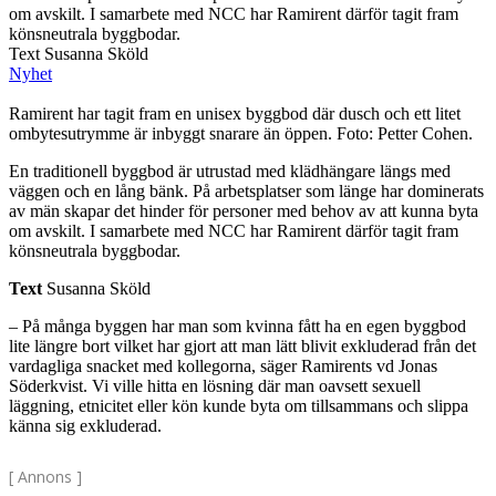
om avskilt. I samarbete med NCC har Ramirent därför tagit fram
könsneutrala byggbodar.
Text Susanna Sköld
Nyhet
Ramirent har tagit fram en unisex byggbod där dusch och ett litet
ombytesutrymme är inbyggt snarare än öppen. Foto: Petter Cohen.
En traditionell byggbod är utrustad med klädhängare längs med
väggen och en lång bänk. På arbetsplatser som länge har dominerats
av män skapar det hinder för personer med behov av att kunna byta
om avskilt. I samarbete med NCC har Ramirent därför tagit fram
könsneutrala byggbodar.
Text
Susanna Sköld
– På många byggen har man som kvinna fått ha en egen byggbod
lite längre bort vilket har gjort att man lätt blivit exkluderad från det
vardagliga snacket med kollegorna, säger Ramirents vd Jonas
Söderkvist. Vi ville hitta en lösning där man oavsett sexuell
läggning, etnicitet eller kön kunde byta om tillsammans och slippa
känna sig exkluderad.
[ Annons ]