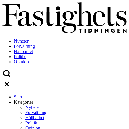
Skip
to
content
Nyheter
Förvaltning
Hållbarhet
Politik
Opinion
Start
Kategorier
Nyheter
Förvaltning
Hållbarhet
Politik
Opinion