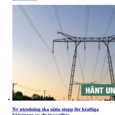
Ny utredning ska sätta stopp för kraftiga
höjningar av elnätsavgifter