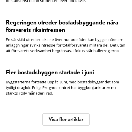
bostadsbrist bland studenter lever dock kvar.
Regeringen utreder bostadsbyggande nära
försvarets riksintressen
En särskild utredare ska se över hur bostäder kan byggas närmare
anläggningar av riksintresse för totalförsvarets militära del. Det utan
att försvarets verksamhet begränsas. I fokus står bullerreglerna.
Fler bostadsbyggen startade i juni
Byggstarterna fortsatte uppåt i juni, med bostadsbyggandet som
tydligt draglok. Enligt Prognoscentret har byggkonjunkturen nu
stärkts i tolv månader i rad.
Visa fler artiklar