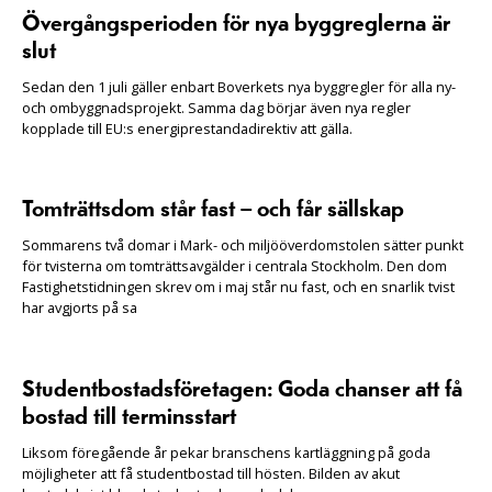
Övergångsperioden för nya byggreglerna är
slut
Sedan den 1 juli gäller enbart Boverkets nya byggregler för alla ny-
och ombyggnadsprojekt. Samma dag börjar även nya regler
kopplade till EU:s energiprestandadirektiv att gälla.
Tomträttsdom står fast – och får sällskap
Sommarens två domar i Mark- och miljööverdomstolen sätter punkt
för tvisterna om tomträttsavgälder i centrala Stockholm. Den dom
Fastighetstidningen skrev om i maj står nu fast, och en snarlik tvist
har avgjorts på sa
Studentbostadsföretagen: Goda chanser att få
bostad till terminsstart
Liksom föregående år pekar branschens kartläggning på goda
möjligheter att få studentbostad till hösten. Bilden av akut