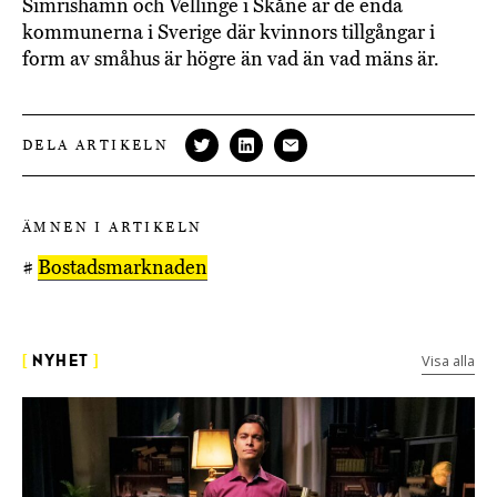
Simrishamn och Vellinge i Skåne är de enda
kommunerna i Sverige där kvinnors tillgångar i
form av småhus är högre än vad än vad mäns är.
DELA ARTIKELN
ÄMNEN I ARTIKELN
#
Bostadsmarknaden
Visa alla
[
NYHET
]