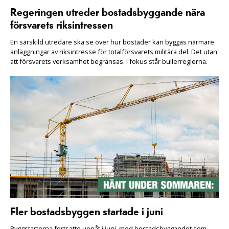
Regeringen utreder bostadsbyggande nära
försvarets riksintressen
En särskild utredare ska se över hur bostäder kan byggas närmare
anläggningar av riksintresse för totalförsvarets militära del. Det utan
att försvarets verksamhet begränsas. I fokus står bullerreglerna.
Fler bostadsbyggen startade i juni
Byggstarterna fortsatte uppåt i juni, med bostadsbyggandet som