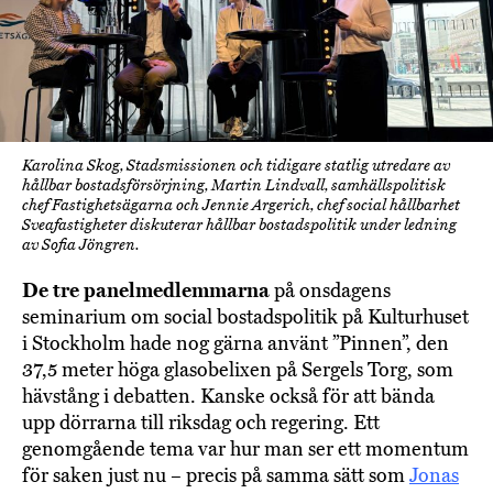
Karolina Skog, Stadsmissionen och tidigare statlig utredare av
hållbar bostadsförsörjning, Martin Lindvall, samhällspolitisk
chef Fastighetsägarna och Jennie Argerich, chef social hållbarhet
Sveafastigheter diskuterar hållbar bostadspolitik under ledning
av Sofia Jöngren.
De tre panelmedlemmarna
på onsdagens
seminarium om social bostadspolitik på Kulturhuset
i Stockholm hade nog gärna använt ”Pinnen”, den
37,5 meter höga glasobelixen på Sergels Torg, som
hävstång i debatten. Kanske också för att bända
upp dörrarna till riksdag och regering. Ett
genomgående tema var hur man ser ett momentum
för saken just nu – precis på samma sätt som
Jonas