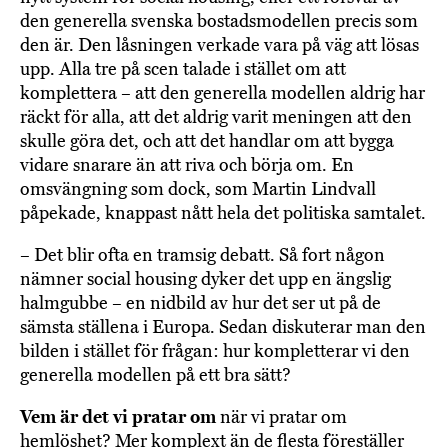
den generella svenska bostadsmodellen precis som
den är. Den låsningen verkade vara på väg att lösas
upp. Alla tre på scen talade i stället om att
komplettera – att den generella modellen aldrig har
räckt för alla, att det aldrig varit meningen att den
skulle göra det, och att det handlar om att bygga
vidare snarare än att riva och börja om. En
omsvängning som dock, som Martin Lindvall
påpekade, knappast nått hela det politiska samtalet.
– Det blir ofta en tramsig debatt. Så fort någon
nämner social housing dyker det upp en ängslig
halmgubbe – en nidbild av hur det ser ut på de
sämsta ställena i Europa. Sedan diskuterar man den
bilden i stället för frågan: hur kompletterar vi den
generella modellen på ett bra sätt?
Vem är det vi pratar om
när vi pratar om
hemlöshet? Mer komplext än de flesta föreställer