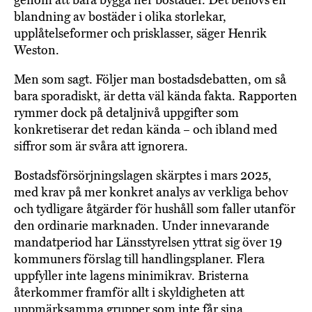
genom att bara bygga fler bostäder. Det behövs en
blandning av bostäder i olika storlekar,
upplåtelseformer och prisklasser, säger Henrik
Weston.
Men som sagt. Följer man bostadsdebatten, om så
bara sporadiskt, är detta väl kända fakta. Rapporten
rymmer dock på detaljnivå uppgifter som
konkretiserar det redan kända – och ibland med
siffror som är svåra att ignorera.
Bostadsförsörjningslagen skärptes i mars 2025,
med krav på mer konkret analys av verkliga behov
och tydligare åtgärder för hushåll som faller utanför
den ordinarie marknaden. Under innevarande
mandatperiod har Länsstyrelsen yttrat sig över 19
kommuners förslag till handlingsplaner. Flera
uppfyller inte lagens minimikrav. Bristerna
återkommer framför allt i skyldigheten att
uppmärksamma grupper som inte får sina