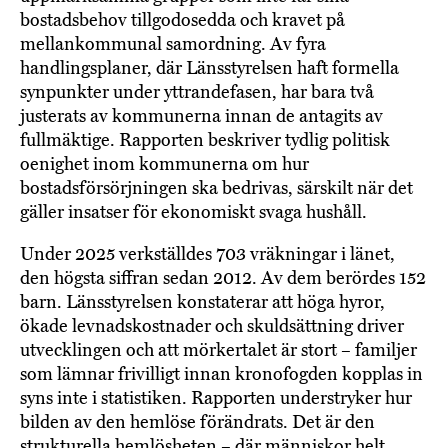
bostadsbehov tillgodosedda och kravet på
mellankommunal samordning. Av fyra
handlingsplaner, där Länsstyrelsen haft formella
synpunkter under yttrandefasen, har bara två
justerats av kommunerna innan de antagits av
fullmäktige. Rapporten beskriver tydlig politisk
oenighet inom kommunerna om hur
bostadsförsörjningen ska bedrivas, särskilt när det
gäller insatser för ekonomiskt svaga hushåll.
Under 2025 verkställdes 703 vräkningar i länet,
den högsta siffran sedan 2012. Av dem berördes 152
barn. Länsstyrelsen konstaterar att höga hyror,
ökade levnadskostnader och skuldsättning driver
utvecklingen och att mörkertalet är stort – familjer
som lämnar frivilligt innan kronofogden kopplas in
syns inte i statistiken. Rapporten understryker hur
bilden av den hemlöse förändrats. Det är den
strukturella hemlösheten – där människor helt