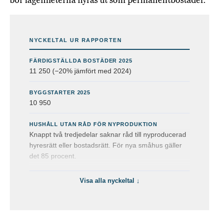
bör lägenheterna hyras ut som permanentbostäder.”
NYCKELTAL UR RAPPORTEN
FÄRDIGSTÄLLDA BOSTÄDER 2025
11 250 (−20% jämfört med 2024)
BYGGSTARTER 2025
10 950
HUSHÅLL UTAN RÅD FÖR NYPRODUKTION
Knappt två tredjedelar saknar råd till nyproducerad
hyresrätt eller bostadsrätt. För nya småhus gäller
det 85 procent.
Visa alla nyckeltal ↓