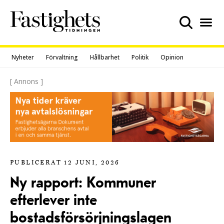
Skip
to
content
Nyheter
Förvaltning
Hållbarhet
Politik
Opinion
[ Annons ]
PUBLICERAT 12 JUNI, 2026
Ny rapport: Kommuner
efterlever inte
bostadsförsörjningslagen