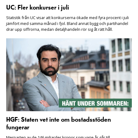
UC: Fler konkurser i juli
Statistik från UC visar att konkurserna ökade med fyra procent i juli
jämfört med samma månad i fjol. Bland annat bygg och partihandel
drar upp siffrorna, medan detaljhandeln rör sig åt rätt håll.
HGF: Staten vet inte om bostadsstöden
fungerar
Merparten av de 146 miljarder kronor som varje år går till