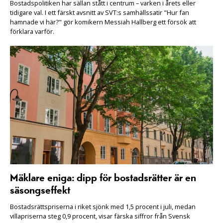
Bostadspolitiken har sällan stått i centrum – varken i årets eller
tidigare val. I ett färskt avsnitt av SVT:s samhällssatir "Hur fan
hamnade vi här?" gör komikern Messiah Hallberg ett försök att
förklara varför.
Mäklare eniga: dipp för bostadsrätter är en
säsongseffekt
Bostadsrättspriserna i riket sjönk med 1,5 procent i juli, medan
villapriserna steg 0,9 procent, visar färska siffror från Svensk