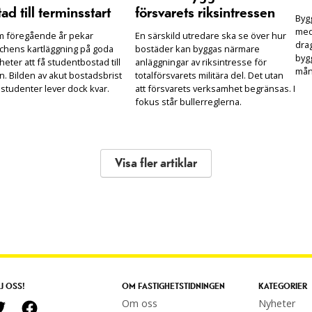
ad till terminsstart
försvarets riksintressen
Bygg
med
m föregående år pekar
En särskild utredare ska se över hur
drag
chens kartläggning på goda
bostäder kan byggas närmare
bygg
heter att få studentbostad till
anläggningar av riksintresse för
mån
n. Bilden av akut bostadsbrist
totalförsvarets militära del. Det utan
 studenter lever dock kvar.
att försvarets verksamhet begränsas. I
fokus står bullerreglerna.
Visa fler artiklar
J OSS!
OM FASTIGHETSTIDNINGEN
KATEGORIER
Om oss
Nyheter