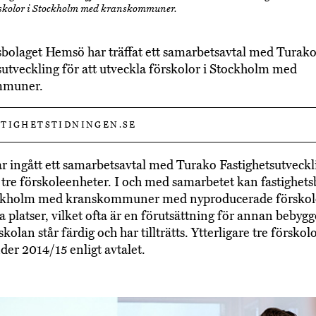
rskolor i Stockholm med kranskommuner.
sbolaget Hemsö har träffat ett samarbetsavtal med Turak
sutveckling för att utveckla förskolor i Stockholm med
mmuner.
TIGHETSTIDNINGEN.SE
 ingått ett samarbetsavtal med Turako Fastighetsutveckl
 tre förskoleenheter. I och med samarbetet kan fastighets
ockholm med kranskommuner med nyproducerade förskol
ka platser, vilket ofta är en förutsättning för annan bebyg
skolan står färdig och har tillträtts. Ytterligare tre förskol
der 2014/15 enligt avtalet.