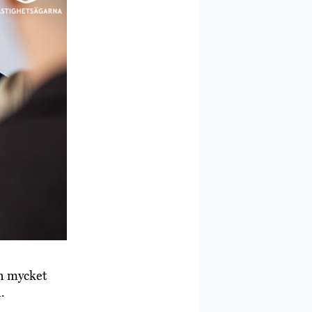
en mycket
.