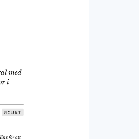
tal med
r i
NYHET
ing för att