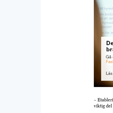
– Etabler
viktig de