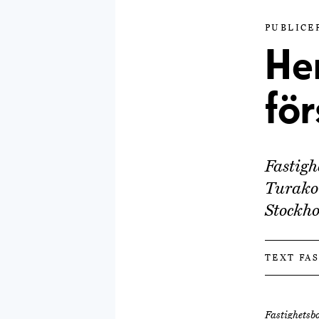
PUBLICER
He
för
Fastigh
Turako 
Stockh
TEXT FA
Fastighetsbo