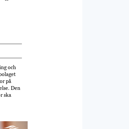
o
ing och
bolaget
or på
gelse. Den
or ska