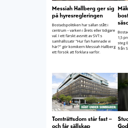
Messiah Hallberg ger sig
Mäkl
på hyresregleringen
bost
säs
Bostadspolitiken har sällan stått i
centrum – varken i årets eller tidigare
Bosta
val. I ett färskt avsnitt av SVT:s
1,5 pr
samhällssatir "Hur fan hamnade vi
steg 0
här?" gör komikern Messiah Hallberg
från S
ett försök att förklara varför.
Tomträttsdom står fast –
Stu
och får sällskap
Goda