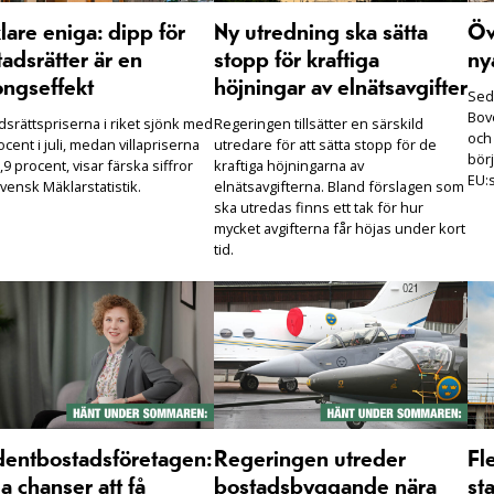
are eniga: dipp för
Ny utredning ska sätta
Öv
adsrätter är en
stopp för kraftiga
ny
ongseffekt
höjningar av elnätsavgifter
Seda
Bove
dsrättspriserna i riket sjönk med
Regeringen tillsätter en särskild
och
ocent i juli, medan villapriserna
utredare för att sätta stopp för de
börj
,9 procent, visar färska siffror
kraftiga höjningarna av
EU:s
vensk Mäklarstatistik.
elnätsavgifterna. Bland förslagen som
ska utredas finns ett tak för hur
mycket avgifterna får höjas under kort
tid.
dentbostadsföretagen:
Regeringen utreder
Fl
 chanser att få
bostadsbyggande nära
sta