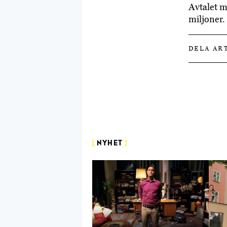
Avtalet m
miljoner.
DELA AR
[
NYHET
]