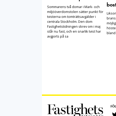
bost
Sommarens två domar i Mark- och
miljööverdomstolen sätter punkt för
Likso
tvisterna om tomträttsavgälder i
brans
centrala Stockholm. Den dom
möjlig
Fastighetstidningen skrev om i maj
höste
står nu fast, och en snarlik tvist har
bland
avgjorts på sa
FÖL