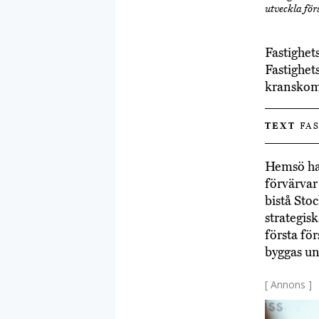
utveckla fö
Fastighet
Fastighet
kransko
TEXT
FAS
Hemsö har
förvärvar
bistå St
strategis
första för
byggas un
[ Annons ]