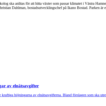
og ska anlitas för att hitta växter som passar klimatet i Västra Hamne
Christian Dahlman, bostadsutvecklingschef på Ikano Bostad. Parken är et
gar av elnätsavgifter
 de kraftiga höjningarna av elnätsavgifterna. Bland förslagen som ska utre