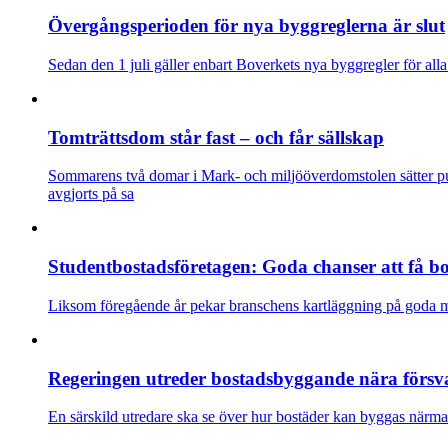
Övergångsperioden för nya byggreglerna är slut
Sedan den 1 juli gäller enbart Boverkets nya byggregler för all
Tomträttsdom står fast – och får sällskap
Sommarens två domar i Mark- och miljööverdomstolen sätter punk
avgjorts på sa
Studentbostadsföretagen: Goda chanser att få bos
Liksom föregående år pekar branschens kartläggning på goda möjl
Regeringen utreder bostadsbyggande nära försvar
En särskild utredare ska se över hur bostäder kan byggas närmare 