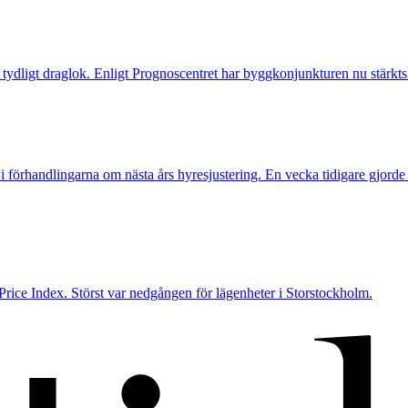
tydligt draglok. Enligt Prognoscentret har byggkonjunkturen nu stärkts 
 i förhandlingarna om nästa års hyresjustering. En vecka tidigare gj
 Price Index. Störst var nedgången för lägenheter i Storstockholm.