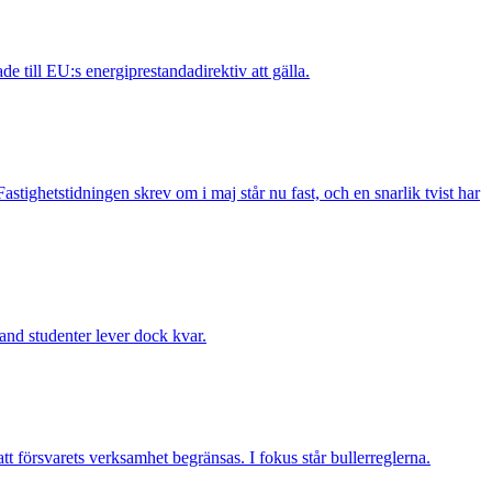
 till EU:s energiprestandadirektiv att gälla.
ighetstidningen skrev om i maj står nu fast, och en snarlik tvist har
and studenter lever dock kvar.
tt försvarets verksamhet begränsas. I fokus står bullerreglerna.