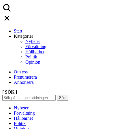
Start
Kategorier
Nyheter
Förvaltning
Hållbarhet
Politik
Opinion
Om oss
Prenumerera
Annonsera
[ SÖK ]
Sök
Sök
Sök
efter:
Nyheter
Förvaltning
Hållbarhet
Politik
Opinion