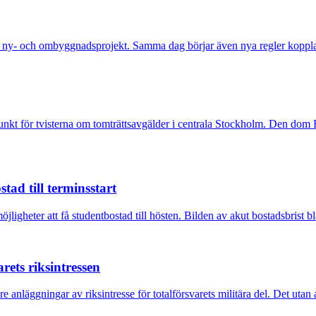
a ny- och ombyggnadsprojekt. Samma dag börjar även nya regler kopplade
t för tvisterna om tomträttsavgälder i centrala Stockholm. Den dom Fast
tad till terminsstart
igheter att få studentbostad till hösten. Bilden av akut bostadsbrist bl
ets riksintressen
anläggningar av riksintresse för totalförsvarets militära del. Det utan a