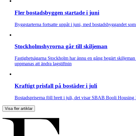
Fler bostadsbyggen startade i juni
Byggstarterna fortsatte uppåt i juni, med bostadsbyggandet som 
Stockholmshyrorna går till skiljeman
Fastighetsägarna Stockholm har ännu en gång begärt skiljeman
uppmanas att ändra lagstiftnin
Kraftigt prisfall på bostäder i juli
Bostadspriserna föll brett i juli, det visar SBAB Booli Housing
Visa fler artiklar