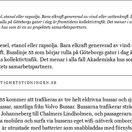
l, etanol eller rapsolja. Bara elkraft genererad av vind-eller vattenkraft. 
ulla på Göteborgs gator i dag är framtidens kollektivtrafik. Det menar i al
hus som är en av projektets samarbetspartners.
sel, etanol eller rapsolja. Bara elkraft genererad av vind-
ft. Busslinje 55 som börjar rulla på Göteborgs gator i dag 
s kollektivtrafik. Det menar i alla fall Akademiska hus s
tets samarbetspartners.
TIGHETSTIDNINGEN.SE
55 kommer att trafikeras av tre helt eldrivna bussar och s
ussar, samtliga från Volvo Bussar. Bussarna trafikerar str
 Johanneberg till Chalmers Lindholmen, och passagerarn
a mobilen och surfa via bussens eget wifi-nätverk ombord
är utrustade med batterier som snabbladdas med förnyba