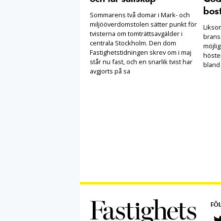
bost
Sommarens två domar i Mark- och
miljööverdomstolen sätter punkt för
Likso
tvisterna om tomträttsavgälder i
brans
centrala Stockholm. Den dom
möjlig
Fastighetstidningen skrev om i maj
höste
står nu fast, och en snarlik tvist har
bland
avgjorts på sa
FÖL