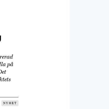
u
ererad
lla på
Det
ktets
NYHET