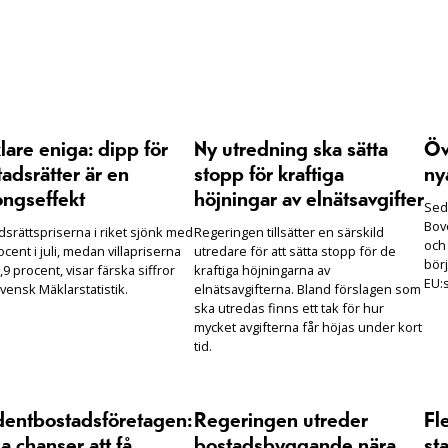
are eniga: dipp för
Ny utredning ska sätta
Öv
adsrätter är en
stopp för kraftiga
ny
ongseffekt
höjningar av elnätsavgifter
Seda
Bove
dsrättspriserna i riket sjönk med
Regeringen tillsätter en särskild
och
ocent i juli, medan villapriserna
utredare för att sätta stopp för de
börj
,9 procent, visar färska siffror
kraftiga höjningarna av
EU:s
vensk Mäklarstatistik.
elnätsavgifterna. Bland förslagen som
ska utredas finns ett tak för hur
mycket avgifterna får höjas under kort
tid.
dentbostadsföretagen:
Regeringen utreder
Fl
 chanser att få
bostadsbyggande nära
sta