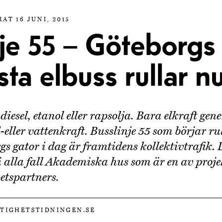
AT 16 JUNI, 2015
nje 55 – Göteborgs
sta elbuss rullar n
diesel, etanol eller rapsolja. Bara elkraft gen
-eller vattenkraft. Busslinje 55 som börjar ru
gs gator i dag är framtidens kollektivtrafik. 
 alla fall Akademiska hus som är en av proje
tspartners.
STIGHETSTIDNINGEN.SE