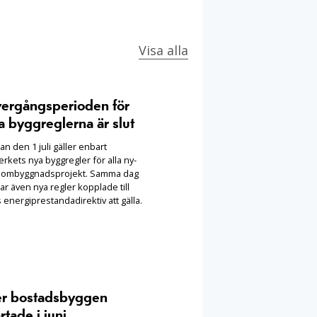
Visa alla
ergångsperioden för
a byggreglerna är slut
n den 1 juli gäller enbart
rkets nya byggregler för alla ny-
 ombyggnadsprojekt. Samma dag
ar även nya regler kopplade till
 energiprestandadirektiv att gälla.
er bostadsbyggen
rtade i juni