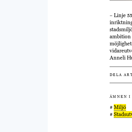
– Linje 5
inriktnin
stadsmiljö
ambition 
möjlighet
vidareutv
Anneli H
DELA AR
ÄMNEN I
#
Miljö
#
Stadsut