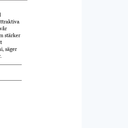
d
ttraktiva
 vår
m stärker
t
i, säger
.