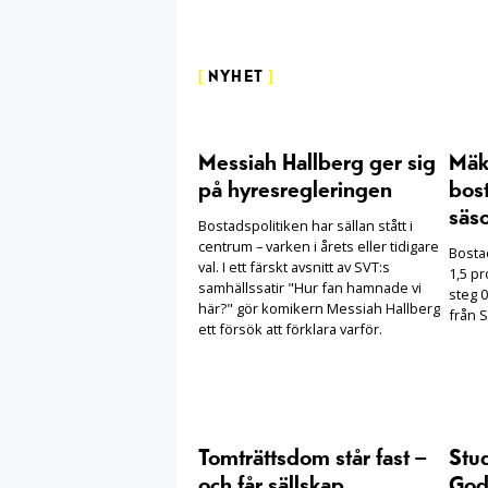
[
NYHET
]
Messiah Hallberg ger sig
Mäkl
på hyresregleringen
bost
säs
Bostadspolitiken har sällan stått i
centrum – varken i årets eller tidigare
Bosta
val. I ett färskt avsnitt av SVT:s
1,5 pr
samhällssatir "Hur fan hamnade vi
steg 0
här?" gör komikern Messiah Hallberg
från S
ett försök att förklara varför.
Tomträttsdom står fast –
Stu
och får sällskap
Goda