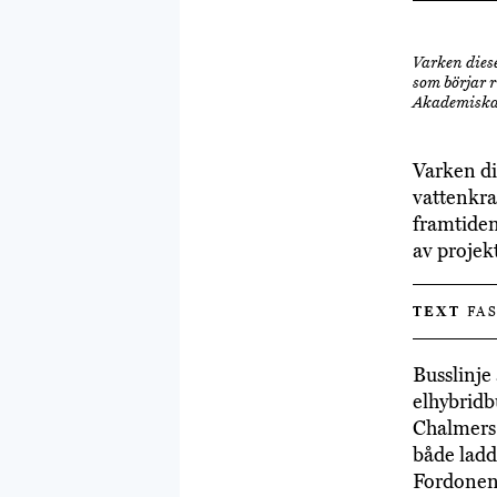
Varken diese
som börjar r
Akademiska 
Varken die
vattenkra
framtiden
av projek
TEXT
FAS
Busslinje 
elhybridb
Chalmers
både ladd
Fordonen 