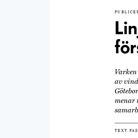
PUBLICER
Li
för
Varken 
av vind
Götebor
menar i
samarbe
TEXT FA