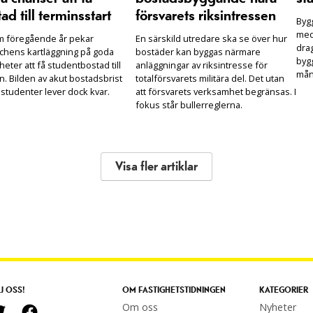
ad till terminsstart
försvarets riksintressen
Bygg
med
m föregående år pekar
En särskild utredare ska se över hur
drag
chens kartläggning på goda
bostäder kan byggas närmare
bygg
heter att få studentbostad till
anläggningar av riksintresse för
mån
n. Bilden av akut bostadsbrist
totalförsvarets militära del. Det utan
 studenter lever dock kvar.
att försvarets verksamhet begränsas. I
fokus står bullerreglerna.
Visa fler artiklar
J OSS!
OM FASTIGHETSTIDNINGEN
KATEGORIER
Om oss
Nyheter