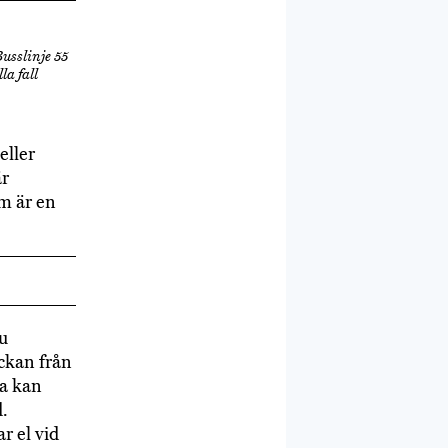
Busslinje 55
la fall
eller
är
om är en
ju
äckan från
a kan
.
r el vid