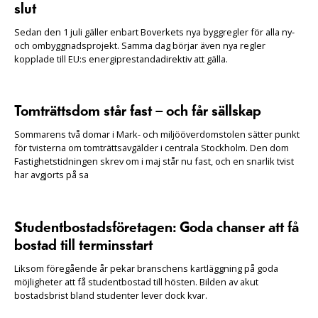
slut
Sedan den 1 juli gäller enbart Boverkets nya byggregler för alla ny-
och ombyggnadsprojekt. Samma dag börjar även nya regler
kopplade till EU:s energiprestandadirektiv att gälla.
Tomträttsdom står fast – och får sällskap
Sommarens två domar i Mark- och miljööverdomstolen sätter punkt
för tvisterna om tomträttsavgälder i centrala Stockholm. Den dom
Fastighetstidningen skrev om i maj står nu fast, och en snarlik tvist
har avgjorts på sa
Studentbostadsföretagen: Goda chanser att få
bostad till terminsstart
Liksom föregående år pekar branschens kartläggning på goda
möjligheter att få studentbostad till hösten. Bilden av akut
bostadsbrist bland studenter lever dock kvar.