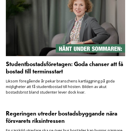
Studentbostadsföretagen: Goda chanser att få
bostad till terminsstart
Liksom föregående år pekar branschens kartläggning på goda
möjligheter att få studentbostad till hösten. Bilden av akut
bostadsbrist bland studenter lever dock kvar.
Regeringen utreder bostadsbyggande nära
försvarets riksintressen
En särskild utredare ska se över hur bostäder kan byggas närmare