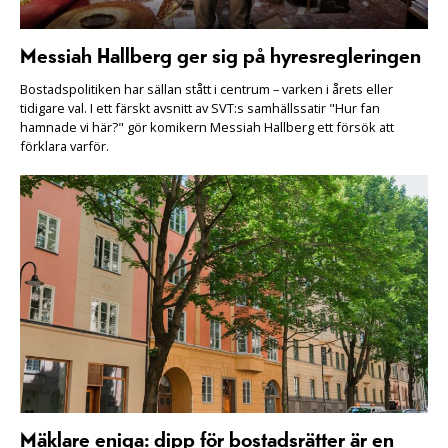
Messiah Hallberg ger sig på hyresregleringen
Bostadspolitiken har sällan stått i centrum – varken i årets eller
tidigare val. I ett färskt avsnitt av SVT:s samhällssatir "Hur fan
hamnade vi här?" gör komikern Messiah Hallberg ett försök att
förklara varför.
Mäklare eniga: dipp för bostadsrätter är en