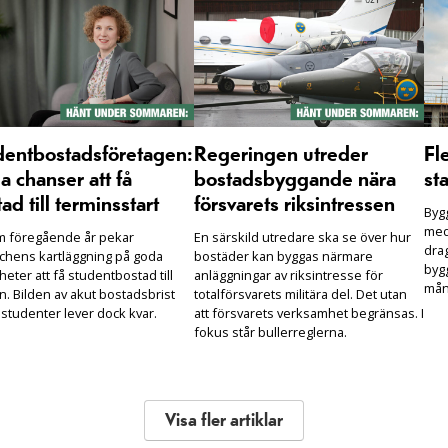
dentbostadsföretagen:
Regeringen utreder
Fl
 chanser att få
bostadsbyggande nära
sta
ad till terminsstart
försvarets riksintressen
Bygg
med
m föregående år pekar
En särskild utredare ska se över hur
drag
chens kartläggning på goda
bostäder kan byggas närmare
bygg
heter att få studentbostad till
anläggningar av riksintresse för
mån
n. Bilden av akut bostadsbrist
totalförsvarets militära del. Det utan
 studenter lever dock kvar.
att försvarets verksamhet begränsas. I
fokus står bullerreglerna.
Visa fler artiklar