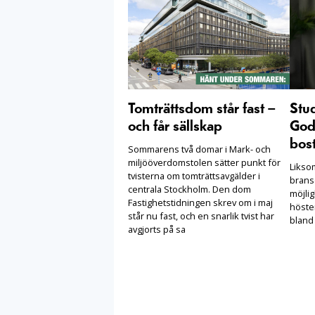
Tomträttsdom står fast –
Stu
och får sällskap
Goda
bost
Sommarens två domar i Mark- och
miljööverdomstolen sätter punkt för
Likso
tvisterna om tomträttsavgälder i
brans
centrala Stockholm. Den dom
möjlig
Fastighetstidningen skrev om i maj
höste
står nu fast, och en snarlik tvist har
bland
avgjorts på sa