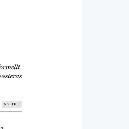
ormellt
vesteras
NYHET
ån