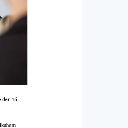
e den 16
 Rikshem