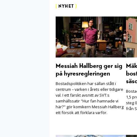
[
NYHET
]
Messiah Hallberg ger sig
Mäkl
på hyresregleringen
bost
säs
Bostadspolitiken har sällan stått i
centrum – varken i årets eller tidigare
Bosta
val. I ett färskt avsnitt av SVT:s
1,5 pr
samhällssatir "Hur fan hamnade vi
steg 0
här?" gör komikern Messiah Hallberg
från S
ett försök att förklara varför.