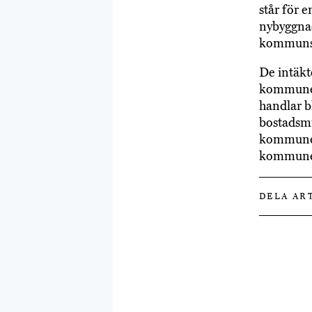
står för 
nybyggnad
kommunst
De intäkt
kommunen 
handlar b
bostadsmi
kommunens
kommun
DELA AR