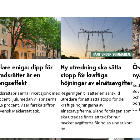
are eniga: dipp för
Ny utredning ska sätta
Öv
adsrätter är en
stopp för kraftiga
ny
ongseffekt
höjningar av elnätsavgifter
Seda
Bove
dsrättspriserna i riket sjönk med
Regeringen tillsätter en särskild
och
ocent i juli, medan villapriserna
utredare för att sätta stopp för de
börj
,9 procent, visar färska siffror
kraftiga höjningarna av
EU:s
vensk Mäklarstatistik.
elnätsavgifterna. Bland förslagen som
ska utredas finns ett tak för hur
mycket avgifterna får höjas under kort
tid.