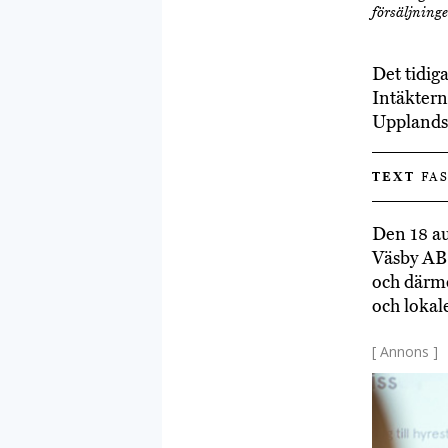
försäljninge
Det tidig
Intäktern
Upplands
TEXT
FAS
Den 18 au
Väsby AB.
och därme
och lokale
[ Annons ]