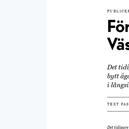
PUBLICER
För
Vä
Det tid
bytt äg
i långs
TEXT FA
Det tidigare