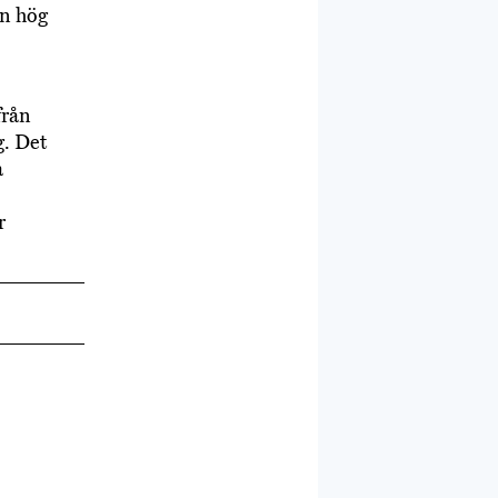
en hög
från
g. Det
a
r