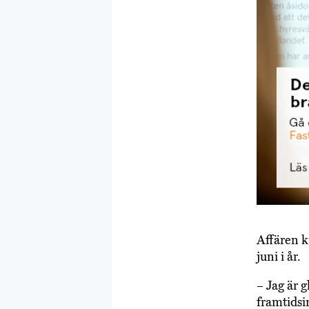
Affären k
juni i år.
– Jag är 
framtidsi