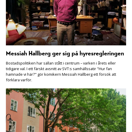
Messiah Hallberg ger sig på hyresregleringen
Bostadspolitiken har sällan stått i centrum – varken i årets eller
tidigare val. I ett färskt avsnitt av SVT:s samhällssatir "Hur fan
hamnade vi här?" gör komikern Messiah Hallberg ett försök att
förklara varför.