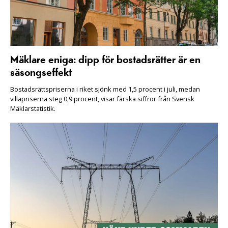
Mäklare eniga: dipp för bostadsrätter är en
säsongseffekt
Bostadsrättspriserna i riket sjönk med 1,5 procent i juli, medan
villapriserna steg 0,9 procent, visar färska siffror från Svensk
Mäklarstatistik.