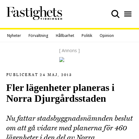
Skip
to
content
Nyheter
Förvaltning
Hållbarhet
Politik
Opinion
[ Annons ]
PUBLICERAT 24 MAJ, 2013
Fler lägenheter planeras i
Norra Djurgårdsstaden
Nu fattar stadsbyggnadsnämnden beslut
om att gå vidare med planerna för 460
lägenheter i den del av Norra