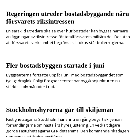
Regeringen utreder bostadsbyggande nära
försvarets riksintressen
En särskild utredare ska se över hur bostäder kan byggas närmare
anläggningar av riksintresse för totalförsvarets militära del. Det utan
att försvarets verksamhet begränsas. I fokus står bullerreglerna.
Fler bostadsbyggen startade i juni
Byggstarterna fortsatte uppåt i juni, med bostadsbyggandet som
tydligt draglok. Enligt Prognoscentret har byggkonjunkturen nu
stärkts i tolv månader i rad.
Stockholmshyrorna går till skiljeman
Fastighetsägarna Stockholm har ännu en gång begärt skiljeman i
förhandlingarna om nästa års hyresjustering. En vecka tidigare
gjorde Fastighetsägarna GFR detsamma. Den kommande riksdagen
uppmanas att ändra lagstiftnin