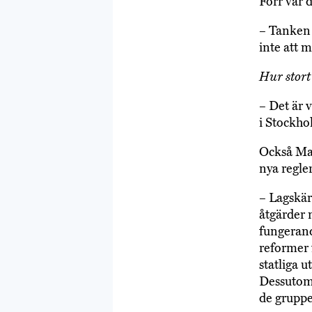
Förr var d
– Tanken 
inte att 
Hur stort
– Det är v
i Stockho
Också Mar
nya regle
– Lagskär
åtgärder 
fungerand
reformer 
statliga 
Dessutom 
de gruppe