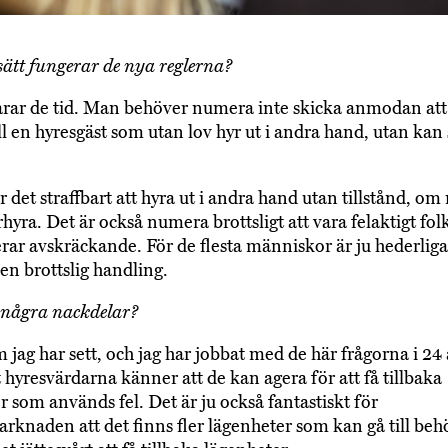
 sätt fungerar de nya reglerna?
arar de tid. Man behöver numera inte skicka anmodan att
ill en hyresgäst som utan lov hyr ut i andra hand, utan kan
 det straffbart att hyra ut i andra hand utan tillstånd, om
rhyra. Det är också numera brottsligt att vara felaktigt fo
rar avskräckande. För de flesta människor är ju hederliga 
 en brottslig handling.
 några nackdelar?
 jag har sett, och jag har jobbat med de här frågorna i 24 
t hyresvärdarna känner att de kan agera för att få tillbaka
r som används fel. Det är ju också fantastiskt för
rknaden att det finns fler lägenheter som kan gå till be