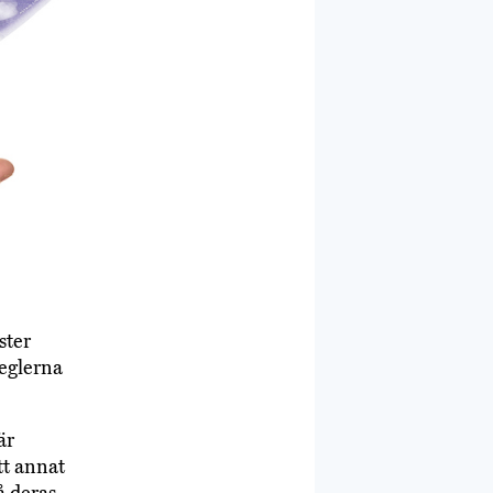
ster
reglerna
är
tt annat
å deras