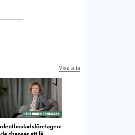
Visa alla
udentbostadsföretagen:
da chanser att få