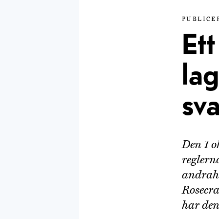
PUBLICER
Ett
lag
sva
Den 1 o
reglern
andraha
Rosecra
har den