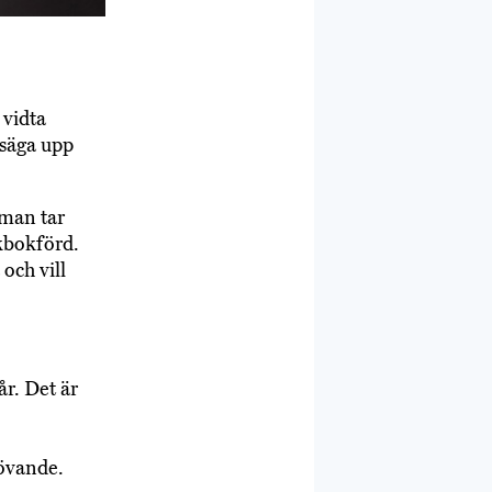
 vidta
 säga upp
 man tar
lkbokförd.
och vill
år. Det är
hövande.