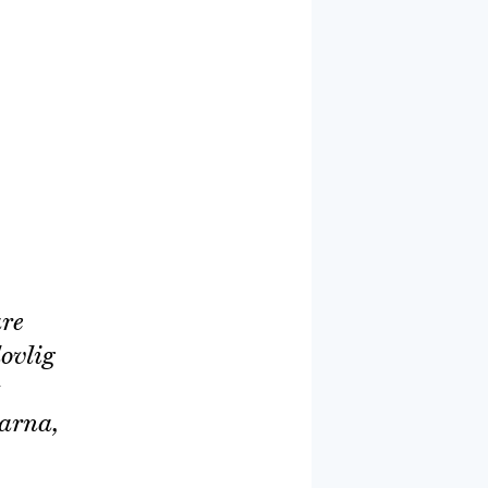
are
ovlig
garna,