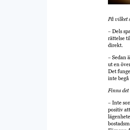
På vilket
– Dels sp
rättelse t
direkt.
– Sedan är
ut en öve
Det funge
inte begå
Finns det
– Inte som
positiv at
lägenhete
bostadsma