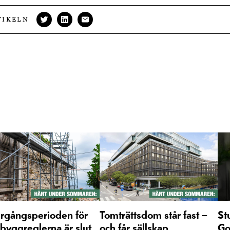
TIKELN
rgångsperioden för
Tomträttsdom står fast –
St
byggreglerna är slut
och får sällskap
Go