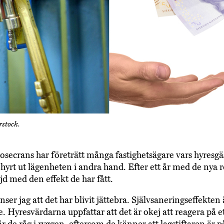
rstock.
Rosecrans har företrätt många fastighetsägare vars hyresgä
 hyrt ut lägenheten i andra hand. Efter ett år med de nya 
jd med den effekt de har fått.
anser jag att det har blivit jättebra. Självsaneringseffekten 
. Hyresvärdarna uppfattar att det är okej att reagera på e
år de råg i ryggen, eftersom de känner att lagstiftaren är p