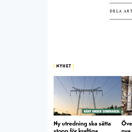
DELA AR
[
NYHET
]
Ny utredning ska sätta
Öve
stopp för kraftiga
nya 