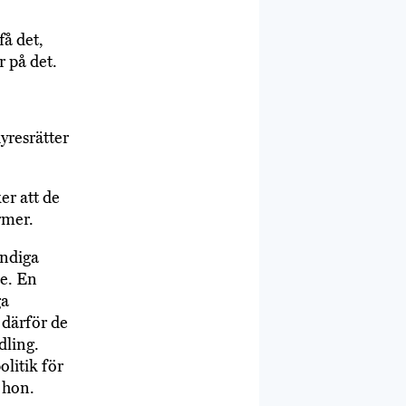
å det,
r på det.
hyresrätter
er att de
rmer.
ändiga
te. En
ga
 därför de
dling.
litik för
 hon.