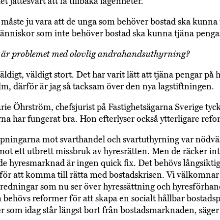
et jättesvårt att få tillbaka lägenheter.
måste ju vara att de unga som behöver bostad ska kunna f
människor som inte behöver bostad ska kunna tjäna penga
 är problemet med olovlig andrahandsuthyrning?
äldigt, väldigt stort. Det har varit lätt att tjäna pengar på 
lm, därför är jag så tacksam över den nya lagstiftningen.
ie Öhrström, chefsjurist på Fastighetsägarna Sverige tyck
rna har fungerat bra. Hon efterlyser också ytterligare refo
pningarna mot svarthandel och svartuthyrning var nödv
mot ett utbrett missbruk av hyresrätten. Men de räcker in
e hyresmarknad är ingen quick fix. Det behövs långsikti
för att komma till rätta med bostadskrisen. Vi välkomnar
utredningar som nu ser över hyressättning och hyresförhan
behövs reformer för att skapa en socialt hållbar bostadspo
r som idag står längst bort från bostadsmarknaden, säger