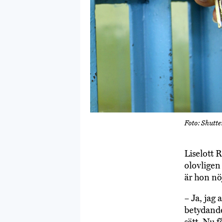
Foto: Shutte
Liselott 
olovligen
är hon nö
– Ja, jag 
betydande
sätt. Nu f