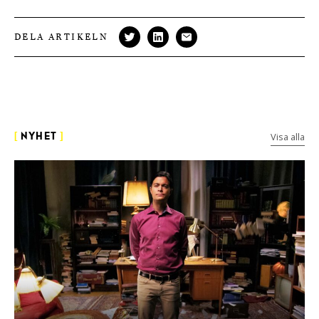
DELA ARTIKELN
Visa alla
[
NYHET
]