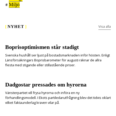
#
Miljö
Visa alla
[
NYHET
]
Boprisoptimismen står stadigt
Svenska hushåll ser ljust på bostadsmarknaden inför hösten. Enligt
Länsförsäkringars Boprisbarometer för augusti räknar de allra
flesta med stigande eller stillastående priser.
Dadgostar pressades om hyrorna
Vänsterpartiet vill frysa hyrorna och införa en ny
förhandlingsmodell. I Ekots partiledarutfrågning blev det tidvis oklart
vilket faktaunderlag kraven vilar på.