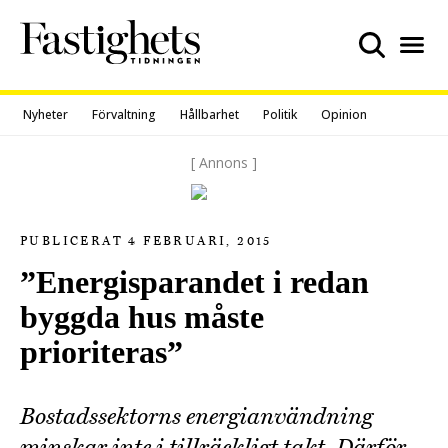
Skip
to
content
Nyheter
Förvaltning
Hållbarhet
Politik
Opinion
[ Annons ]
PUBLICERAT 4 FEBRUARI, 2015
”Energisparandet i redan
byggda hus måste
prioriteras”
Bostadssektorns energianvändning
minskar inte i tillräckligt takt. Därför