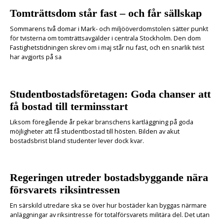
Tomträttsdom står fast – och får sällskap
Sommarens två domar i Mark- och miljööverdomstolen sätter punkt
för tvisterna om tomträttsavgälder i centrala Stockholm. Den dom
Fastighetstidningen skrev om i maj står nu fast, och en snarlik tvist
har avgjorts på sa
Studentbostadsföretagen: Goda chanser att
få bostad till terminsstart
Liksom föregående år pekar branschens kartläggning på goda
möjligheter att få studentbostad till hösten. Bilden av akut
bostadsbrist bland studenter lever dock kvar.
Regeringen utreder bostadsbyggande nära
försvarets riksintressen
En särskild utredare ska se över hur bostäder kan byggas närmare
anläggningar av riksintresse för totalförsvarets militära del. Det utan