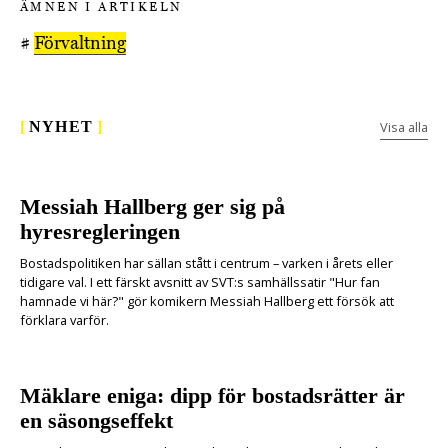
ÄMNEN I ARTIKELN
#
Förvaltning
Visa alla
[
NYHET
]
Messiah Hallberg ger sig på
hyresregleringen
Bostadspolitiken har sällan stått i centrum – varken i årets eller
tidigare val. I ett färskt avsnitt av SVT:s samhällssatir "Hur fan
hamnade vi här?" gör komikern Messiah Hallberg ett försök att
förklara varför.
Mäklare eniga: dipp för bostadsrätter är
en säsongseffekt