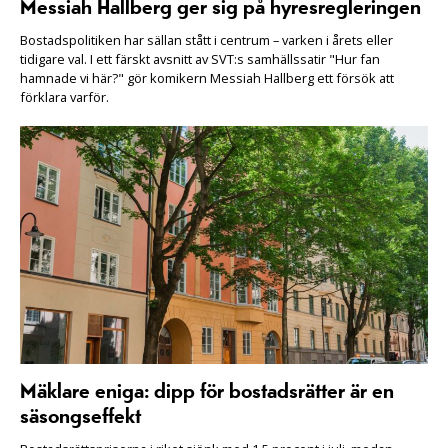
Messiah Hallberg ger sig på hyresregleringen
Bostadspolitiken har sällan stått i centrum – varken i årets eller
tidigare val. I ett färskt avsnitt av SVT:s samhällssatir "Hur fan
hamnade vi här?" gör komikern Messiah Hallberg ett försök att
förklara varför.
Mäklare eniga: dipp för bostadsrätter är en
säsongseffekt