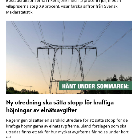
Bostadsrättspriserna i riket sjönk med 1,5 procent i juli, medan
villapriserna steg 0,9 procent, visar färska siffror från Svensk
Mäklarstatistik.
Ny utredning ska sätta stopp för kraftiga
höjningar av elnätsavgifter
Regeringen tillsätter en särskild utredare för att sätta stopp för de
kraftiga höjningarna av elnätsavgifterna. Bland förslagen som ska
utredas finns ett tak för hur mycket avgifterna får höjas under kort
tid.