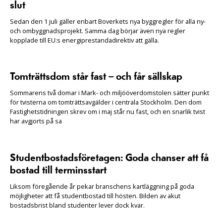
slut
Sedan den 1 juli gäller enbart Boverkets nya byggregler för alla ny-
och ombyggnadsprojekt. Samma dag börjar även nya regler
kopplade till EU:s energiprestandadirektiv att gälla.
Tomträttsdom står fast – och får sällskap
Sommarens två domar i Mark- och miljööverdomstolen sätter punkt
för tvisterna om tomträttsavgälder i centrala Stockholm. Den dom
Fastighetstidningen skrev om i maj står nu fast, och en snarlik tvist
har avgjorts på sa
Studentbostadsföretagen: Goda chanser att få
bostad till terminsstart
Liksom föregående år pekar branschens kartläggning på goda
möjligheter att få studentbostad till hösten. Bilden av akut
bostadsbrist bland studenter lever dock kvar.