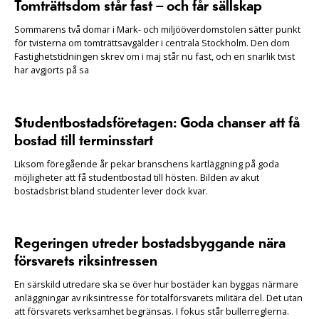
Tomträttsdom står fast – och får sällskap
Sommarens två domar i Mark- och miljööverdomstolen sätter punkt
för tvisterna om tomträttsavgälder i centrala Stockholm. Den dom
Fastighetstidningen skrev om i maj står nu fast, och en snarlik tvist
har avgjorts på sa
Studentbostadsföretagen: Goda chanser att få
bostad till terminsstart
Liksom föregående år pekar branschens kartläggning på goda
möjligheter att få studentbostad till hösten. Bilden av akut
bostadsbrist bland studenter lever dock kvar.
Regeringen utreder bostadsbyggande nära
försvarets riksintressen
En särskild utredare ska se över hur bostäder kan byggas närmare
anläggningar av riksintresse för totalförsvarets militära del. Det utan
att försvarets verksamhet begränsas. I fokus står bullerreglerna.