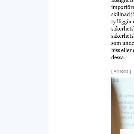
importöre
skillnad 
tydliggör
säkerhets
säkerhets
som under
hiss elle
dessa.
[ Annons ]