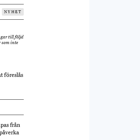
NYHET
ar till följd
r som inte
t föreslås
mpas från
 påverka