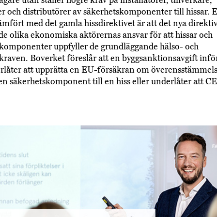
r och distributörer av säkerhetskomponenter till hissar. 
jämfört med det gamla hissdirektivet är att det nya direkti
 de olika ekonomiska aktörernas ansvar för att hissar och
komponenter uppfyller de grundläggande hälso- och
kraven. Boverket föreslår att en byggsanktionsavgift infö
låter att upprätta en EU-försäkran om överensstämmels
r en säkerhetskomponent till en hiss eller underlåter att 