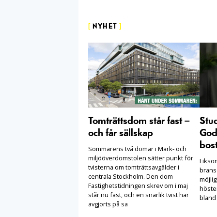
[
NYHET
]
Tomträttsdom står fast –
Stu
och får sällskap
Goda
bost
Sommarens två domar i Mark- och
miljööverdomstolen sätter punkt för
Likso
tvisterna om tomträttsavgälder i
brans
centrala Stockholm. Den dom
möjlig
Fastighetstidningen skrev om i maj
höste
står nu fast, och en snarlik tvist har
bland
avgjorts på sa