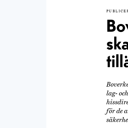
PUBLICER
Bo
ska
til
Boverke
lag- oc
hissdir
för de 
säkerhe