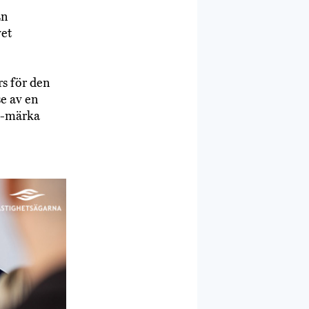
En
vet
rs för den
e av en
CE-märka