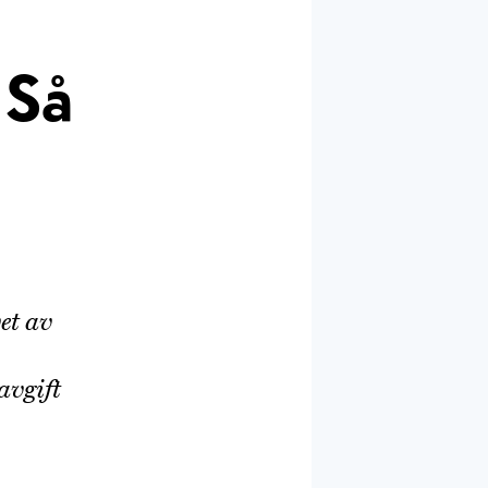
 Så
et av
avgift