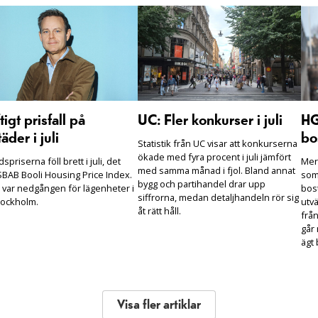
tigt prisfall på
UC: Fler konkurser i juli
HG
äder i juli
bo
Statistik från UC visar att konkurserna
ökade med fyra procent i juli jämfört
spriserna föll brett i juli, det
Mer
med samma månad i fjol. Bland annat
SBAB Booli Housing Price Index.
som 
bygg och partihandel drar upp
t var nedgången för lägenheter i
bos
siffrorna, medan detaljhandeln rör sig
tockholm.
utvä
åt rätt håll.
frå
går 
ägt
Visa fler artiklar