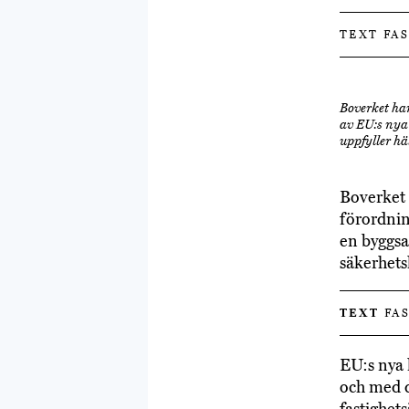
TEXT FA
Boverket har
av EU:s nya 
uppfyller hä
Boverket 
förordnin
en byggsa
säkerhets
TEXT
FAS
EU:s nya 
och med d
fastighets