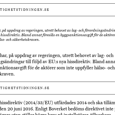
STIGHETSTIDNINGEN.SE
, på uppdrag av regeringen, utrett behovet av lag- och förordningsändring
hissdirektiv. Bland annat föreslås en byggsanktionsavgift för de aktöre
lso- och säkerhetskraven.
har, på uppdrag av regeringen, utrett behovet av lag- och
gsändringar till följd av EU:s nya hissdirektiv. Bland anna
nktionsavgift för de aktörer som inte uppfyller hälso- och
kraven.
TIGHETSTIDNINGEN.SE
hissdirektiv (2014/33/EU) utfärdades 2014 och ska tillä
en 20 juni 2016. Enligt Boverket bedöms direktivet inte
ägare utan ställer högre krav på installatörer, tillverkare,