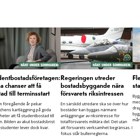
dentbostadsföretagen:
Regeringen utreder
Fl
 chanser att få
bostadsbyggande nära
sta
ad till terminsstart
försvarets riksintressen
Bygg
med
m föregående år pekar
En särskild utredare ska se över hur
drag
chens kartläggning på goda
bostäder kan byggas närmare
bygg
heter att få studentbostad till
anläggningar av riksintresse för
mån
n. Bilden av akut bostadsbrist
totalförsvarets militära del. Det utan
 studenter lever dock kvar.
att försvarets verksamhet begränsas. I
fokus står bullerreglerna.