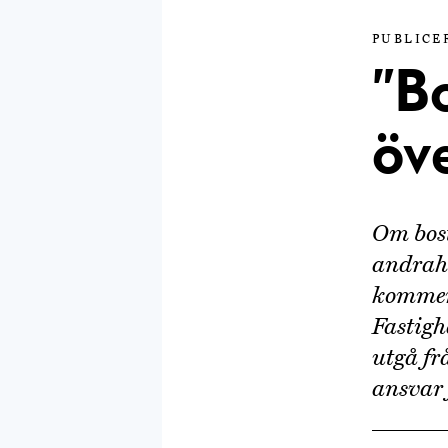
PUBLICE
”B
öve
Om bost
andrah
kommer 
Fastigh
utgå fr
ansvar 