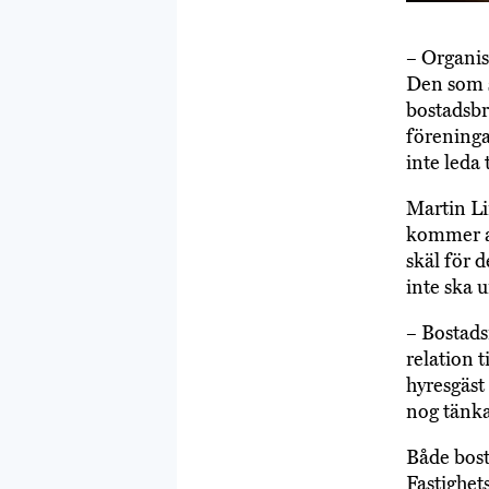
– Organis
Den som sä
bostadsbr
föreningar
inte leda 
Martin Li
kommer at
skäl för 
inte ska 
– Bostads
relation t
hyresgäst 
nog tänka
Både bost
Fastighet