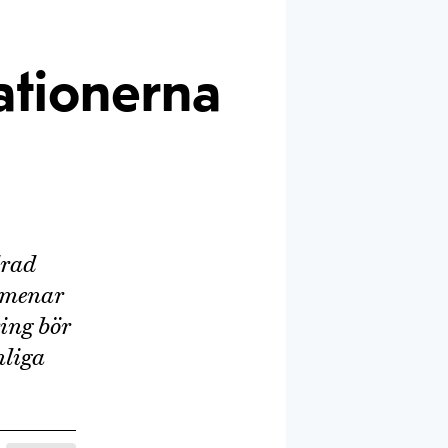
ationerna
drad
t menar
ing bör
nliga