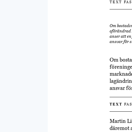
TEXT FA
Om bostadsr
oförändrad 
anser att e
ansvar för s
Om bostad
föreninge
marknaden
lagändrin
ansvar för
TEXT
FAS
Martin Li
däremot at