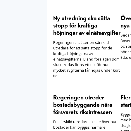
Ny utredning ska sätta
Öve
stopp för kraftiga
nya 
höjningar av elnätsavgifter
Sedan 
Boverk
Regeringen tillsätter en särskild
och o
utredare för att sätta stopp för de
börjar
kraftiga höjningarna av
EU:s e
elnätsavgifterna. Bland förslagen som
ska utredas finns ett tak för hur
mycket avgifterna får höjas under kort
tid.
Regeringen utreder
Fle
bostadsbyggande nära
star
försvarets riksintressen
Byggst
med b
En särskild utredare ska se över hur
draglo
bostäder kan byggas närmare
byggko