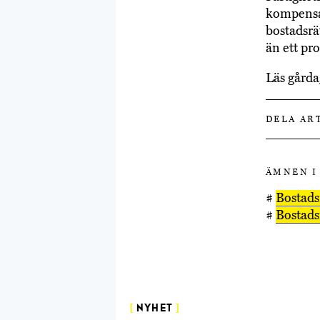
kompensa
bostadsrä
än ett pro
Läs gårda
DELA AR
ÄMNEN I
#
Bostad
#
Bostads
[
NYHET
]