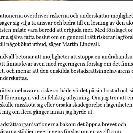
ationerna överdriver riskerna och underskattar möjlighe
ger sig vilja ta ansvar och bidra till en lösning av den ak
isten måste vara beredd att erbjuda mer. Med förslaget om
na själva fatta beslut om en generell rätt riskerar lagförs
till något ökat utbud, säger Martin Lindvall.
ndvall betonar att möjligheter att stoppa en andrahands
t finnas kvar även med regeringens förslag om det finns
det, och menar att den enskilda bostadsrättsinnehavare
underskattas.
rättsinnehavaren riskerar både värdet på sin bostad och s
ill föreningen vid en felaktig uthyrning. Om jag tror att e
skulle missköta sig eller orsaka skadegörelse i lägenheten 
 mig om flera gånger innan jag hyrde ut.
adsrättsorganisationerna bakom det öppna brevet och
sägarna stödjer regeringens förslag om en avgift som