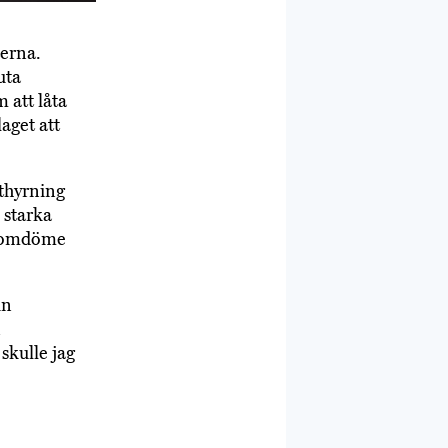
terna.
uta
 att låta
laget att
uthyrning
 starka
ns omdöme
in
n
skulle jag