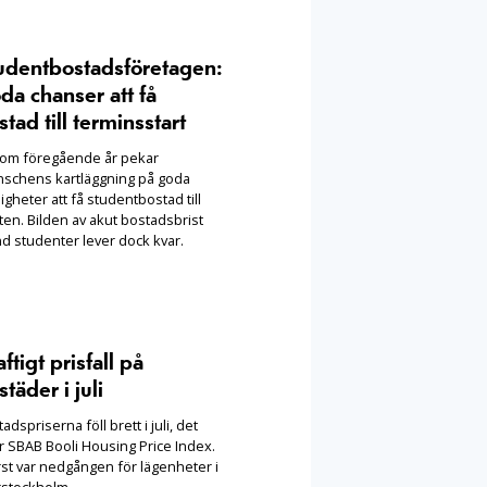
udentbostadsföretagen:
da chanser att få
stad till terminsstart
som föregående år pekar
nschens kartläggning på goda
igheter att få studentbostad till
ten. Bilden av akut bostadsbrist
nd studenter lever dock kvar.
ftigt prisfall på
täder i juli
adspriserna föll brett i juli, det
r SBAB Booli Housing Price Index.
rst var nedgången för lägenheter i
rstockholm.