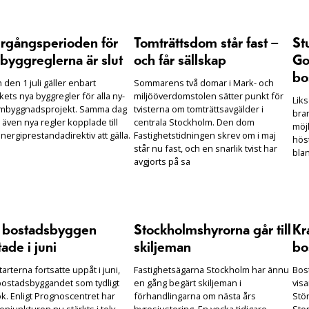
rgångsperioden för
Tomträttsdom står fast –
St
byggreglerna är slut
och får sällskap
Go
bo
den 1 juli gäller enbart
Sommarens två domar i Mark- och
ets nya byggregler för alla ny-
miljööverdomstolen sätter punkt för
Lik
mbyggnadsprojekt. Samma dag
tvisterna om tomträttsavgälder i
bra
 även nya regler kopplade till
centrala Stockholm. Den dom
möjl
nergiprestandadirektiv att gälla.
Fastighetstidningen skrev om i maj
hös
står nu fast, och en snarlik tvist har
bla
avgjorts på sa
r bostadsbyggen
Stockholmshyrorna går till
Kra
tade i juni
skiljeman
bos
arterna fortsatte uppåt i juni,
Fastighetsägarna Stockholm har ännu
Bost
ostadsbyggandet som tydligt
en gång begärt skiljeman i
visa
k. Enligt Prognoscentret har
förhandlingarna om nästa års
Stö
njunkturen nu stärkts i tolv
hyresjustering. En vecka tidigare
Sto