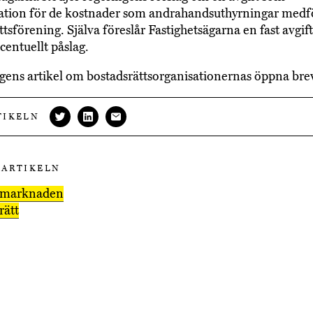
tion för de kostnader som andrahandsuthyrningar medfö
ttsförening. Själva föreslår Fastighetsägarna en fast avgif
centuellt påslag.
gens artikel om bostadsrättsorganisationernas öppna br
TIKELN
 ARTIKELN
smarknaden
rätt