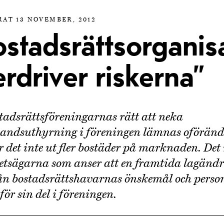
RAT 13 NOVEMBER, 2012
ostadsrättsorganis
rdriver riskerna”
adsrättsföreningarnas rätt att neka
andsuthyrning i föreningen lämnas oförän
det inte ut fler bostäder på marknaden. De
etsägarna som anser att en framtida lagändr
ån bostadsrättshavarnas önskemål och perso
för sin del i föreningen.