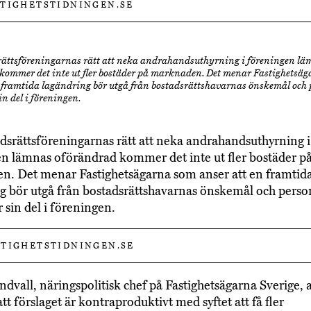
STIGHETSTIDNINGEN.SE
ättsföreningarnas rätt att neka andrahandsuthyrning i föreningen l
kommer det inte ut fler bostäder på marknaden. Det menar Fastighetsä
n framtida lagändring bör utgå från bostadsrättshavarnas önskemål och 
in del i föreningen.
srättsföreningarnas rätt att neka andrahandsuthyrning i
n lämnas oförändrad kommer det inte ut fler bostäder p
. Det menar Fastighetsägarna som anser att en framtid
g bör utgå från bostadsrättshavarnas önskemål och perso
 sin del i föreningen.
TIGHETSTIDNINGEN.SE
ndvall, näringspolitisk chef på Fastighetsägarna Sverige, 
t förslaget är kontraproduktivt med syftet att få fler