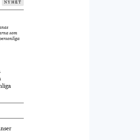
NYHET
ämnas
garna som
personliga
å
a
nliga
anser