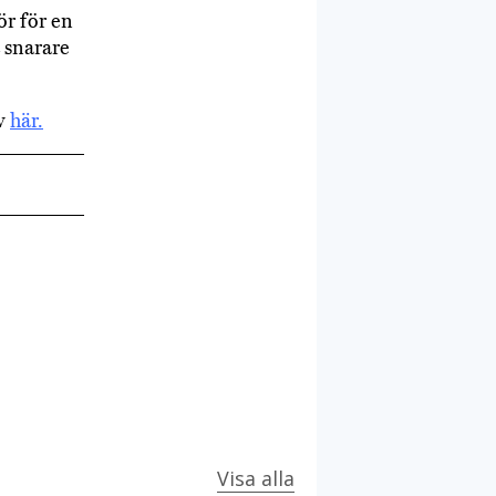
r för en
t snarare
ev
här.
Visa alla