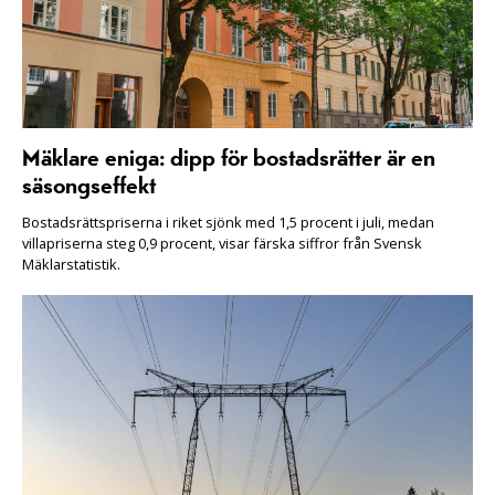
Mäklare eniga: dipp för bostadsrätter är en
säsongseffekt
Bostadsrättspriserna i riket sjönk med 1,5 procent i juli, medan
villapriserna steg 0,9 procent, visar färska siffror från Svensk
Mäklarstatistik.