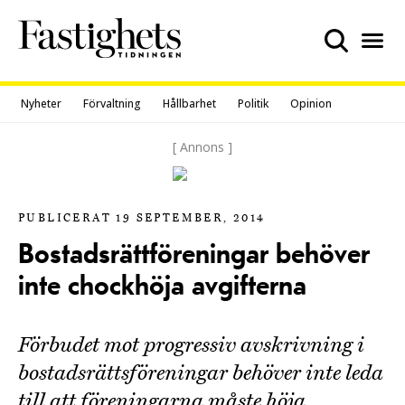
Skip
to
content
Nyheter
Förvaltning
Hållbarhet
Politik
Opinion
[ Annons ]
PUBLICERAT 19 SEPTEMBER, 2014
Bostadsrättföreningar behöver
inte chockhöja avgifterna
Förbudet mot progressiv avskrivning i
bostadsrättsföreningar behöver inte leda
till att föreningarna måste höja