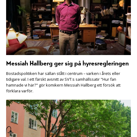
Messiah Hallberg ger sig på hyresregleringen
Bostadspolitiken har sällan stått i centrum – varken i årets eller
tidigare val. I ett färskt avsnitt av SVT:s samhällssatir "Hur fan
hamnade vi här?" gör komikern Messiah Hallberg ett försök att
förklara varför.