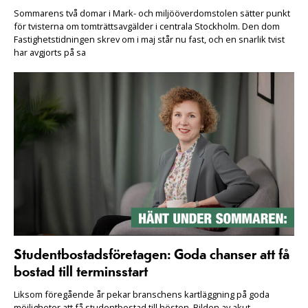
Sommarens två domar i Mark- och miljööverdomstolen sätter punkt
för tvisterna om tomträttsavgälder i centrala Stockholm. Den dom
Fastighetstidningen skrev om i maj står nu fast, och en snarlik tvist
har avgjorts på sa
Studentbostadsföretagen: Goda chanser att få
bostad till terminsstart
Liksom föregående år pekar branschens kartläggning på goda
möjligheter att få studentbostad till hösten. Bilden av akut