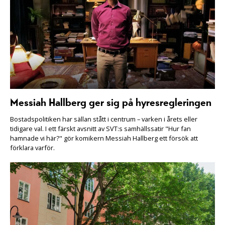
Messiah Hallberg ger sig på hyresregleringen
Bostadspolitiken har sällan stått i centrum – varken i årets eller
tidigare val. I ett färskt avsnitt av SVT:s samhällssatir "Hur fan
hamnade vi här?" gör komikern Messiah Hallberg ett försök att
förklara varför.