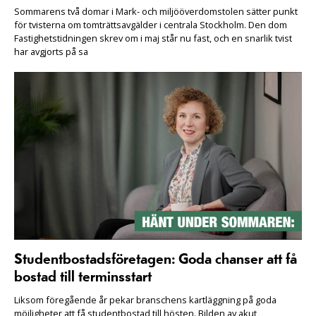
Sommarens två domar i Mark- och miljööverdomstolen sätter punkt
för tvisterna om tomträttsavgälder i centrala Stockholm. Den dom
Fastighetstidningen skrev om i maj står nu fast, och en snarlik tvist
har avgjorts på sa
Studentbostadsföretagen: Goda chanser att få
bostad till terminsstart
Liksom föregående år pekar branschens kartläggning på goda
möjligheter att få studentbostad till hösten. Bilden av akut