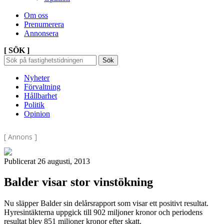
Om oss
Prenumerera
Annonsera
[ SÖK ]
Sök
Sök
Sök
efter:
Nyheter
Förvaltning
Hållbarhet
Politik
Opinion
[ Annons ]
Publicerat 26 augusti, 2013
Balder visar stor vinstökning
Nu släpper Balder sin delårsrapport som visar ett positivt resultat.
Hyresintäkterna uppgick till 902 miljoner kronor och periodens
resultat blev 851 miljoner kronor efter skatt.