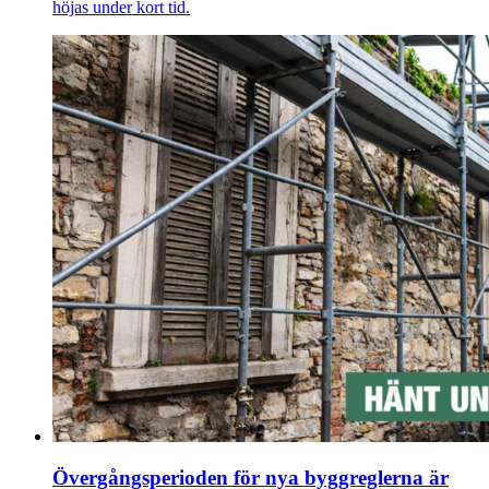
höjas under kort tid.
Övergångsperioden för nya byggreglerna är