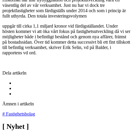
väsentlig del av vår verksamhet. Just nu har vi dock tre
projektfastigheter som färdigställs under 2014 och som i princip är
fullt uthyrda. Den totala investeringsvolymen
uppgår till cirka 1,1 miljard kronor vid färdigställandet. Under
hösten kommer vi att öka vårt fokus på fastighetsutveckling då vi ser
möjligheter både i befintligt bestånd och genom nya affärer, främst
på bostadssidan. Över tid kommer detta successivt bli ett fint tillskott
till befintlig verksamhet, skriver Erik Selin, vd på Balder, i
rapportens vd ord.
Dela artikeln
Ämnen i artikeln
#
Fastighetsbolag
[
Nyhet
]