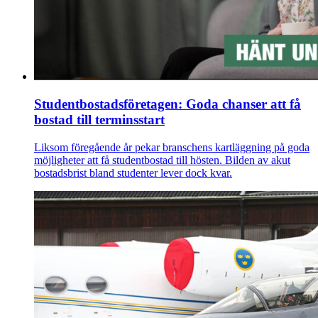
Studentbostadsföretagen: Goda chanser att få
bostad till terminsstart
Liksom föregående år pekar branschens kartläggning på goda
möjligheter att få studentbostad till hösten. Bilden av akut
bostadsbrist bland studenter lever dock kvar.