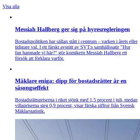
Visa alla
Messiah Hallberg ger sig på hyresregleringen
Bostadspolitiken har sällan stått i centrum – varken i årets eller
tidigare val. I ett färskt avsnitt av SVT:s samhällssatir "Hur
fan hamnade vi här?" gör komikern Messiah Hallberg ett
försök att förklara varför.
Mäklare eniga: dipp för bostadsrätter är en
säsongseffekt
Bostadsrättspriserna i riket sjönk med 1,5 procent i juli, medan
villapriserna steg 0,9 procent, visar färska siffror från Svensk
Mäklarstatistik.