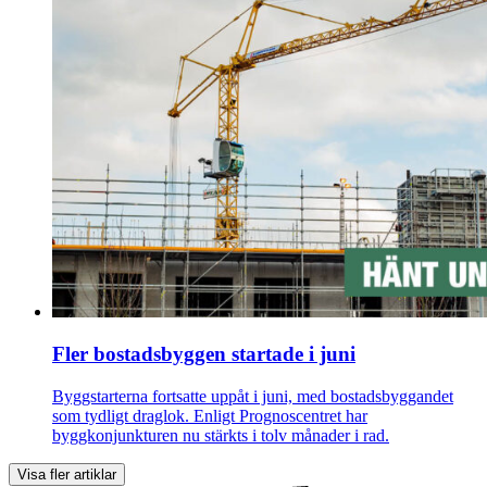
Fler bostadsbyggen startade i juni
Byggstarterna fortsatte uppåt i juni, med bostadsbyggandet
som tydligt draglok. Enligt Prognoscentret har
byggkonjunkturen nu stärkts i tolv månader i rad.
Visa fler artiklar