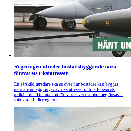
Regeringen utreder bostadsbyggande nära
försvarets riksintressen
En särskild utredare ska se över hur bostäder kan byggas
närmare anläggningar av riksintresse för totalförsvarets
militära del. Det utan att försvarets verksamhet begränsas. I
fokus står bullerreglerna.