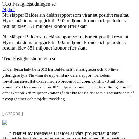
Text Fastighetstidningen.se
Nyhet
Nu släpper Balder sin delårsrapport som visar ett positivt resultat.
Hyresintäkterna uppgick till 902 miljoner kronor och periodens
resultat blev 851 miljoner kronor efter skatt.
Nu släpper Balder sin delårsrapport som visar ett positivt resultat.
Hyresintäkterna uppgick till 902 miljoner kronor och periodens
resultat blev 851 miljoner kronor efter skatt.
Text
Fastighetstidningen.se
Under första halvåret 2013 har Balder sålt tre fastigheter och förvärvat
ytterligare fyra. Nu visar de upp en stark delårsrapport. Periodens
förvaltningsresultat ökade med 25 procent och uppgick till 378 miljoner
kronor. Med hyresintäkter på 902 miljoner kronor och ett förvaltningsresultat
efter skatt på 378 miljoner kronor går det bra för Balder som nu satsar vidare på
nybyggnation och projektutveckling.
[ Annons ]
– En relativt ny företeelse i Balder är våra projektfastigheter.
Historiskt har inte nybyggnation och projektutveckling varit en