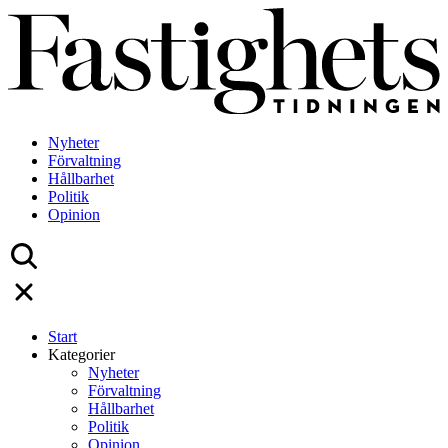
Skip
to
content
Nyheter
Förvaltning
Hållbarhet
Politik
Opinion
Start
Kategorier
Nyheter
Förvaltning
Hållbarhet
Politik
Opinion