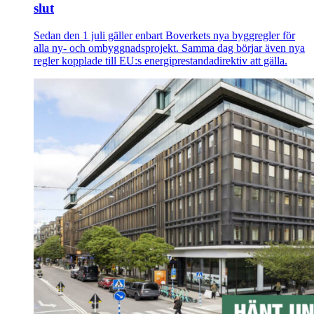
slut
Sedan den 1 juli gäller enbart Boverkets nya byggregler för
alla ny- och ombyggnadsprojekt. Samma dag börjar även nya
regler kopplade till EU:s energiprestandadirektiv att gälla.