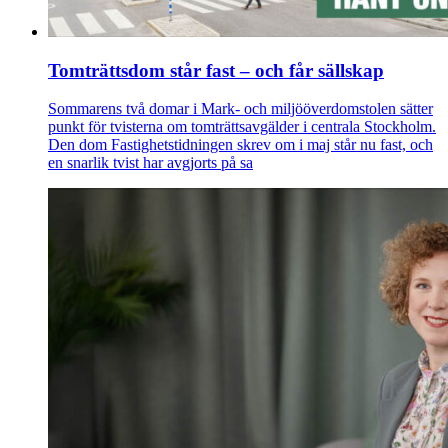
Tomträttsdom står fast – och får sällskap
Sommarens två domar i Mark- och miljööverdomstolen sätter
punkt för tvisterna om tomträttsavgälder i centrala Stockholm.
Den dom Fastighetstidningen skrev om i maj står nu fast, och
en snarlik tvist har avgjorts på sa