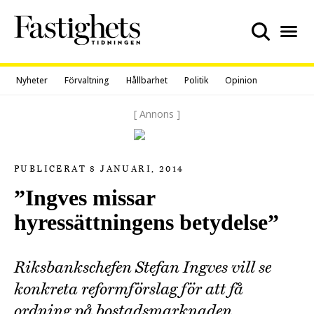
Skip
to
content
Nyheter
Förvaltning
Hållbarhet
Politik
Opinion
[ Annons ]
PUBLICERAT 8 JANUARI, 2014
”Ingves missar
hyressättningens betydelse”
Riksbankschefen Stefan Ingves vill se
konkreta reformförslag för att få
ordning på bostadsmarknaden.