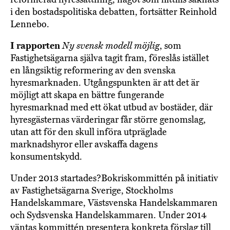
i den bostadspolitiska debatten, fortsätter Reinhold
Lennebo.
I rapporten
Ny svensk modell möjlig
, som
Fastighetsägarna själva tagit fram, föreslås istället
en långsiktig reformering av den svenska
hyresmarknaden. Utgångspunkten är att det är
möjligt att skapa en bättre fungerande
hyresmarknad med ett ökat utbud av bostäder, där
hyresgästernas värderingar får större genomslag,
utan att för den skull införa utpräglade
marknadshyror eller avskaffa dagens
konsumentskydd.
Under 2013 startades?Bokriskommittén på initiativ
av Fastighetsägarna Sverige, Stockholms
Handelskammare, Västsvenska Handelskammaren
och Sydsvenska Handelskammaren. Under 2014
väntas kommittén presentera konkreta förslag till