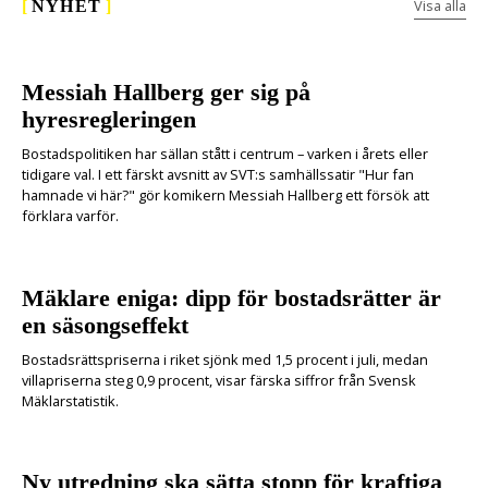
Visa alla
[
NYHET
]
Messiah Hallberg ger sig på
hyresregleringen
Bostadspolitiken har sällan stått i centrum – varken i årets eller
tidigare val. I ett färskt avsnitt av SVT:s samhällssatir "Hur fan
hamnade vi här?" gör komikern Messiah Hallberg ett försök att
förklara varför.
Mäklare eniga: dipp för bostadsrätter är
en säsongseffekt
Bostadsrättspriserna i riket sjönk med 1,5 procent i juli, medan
villapriserna steg 0,9 procent, visar färska siffror från Svensk
Mäklarstatistik.
Ny utredning ska sätta stopp för kraftiga