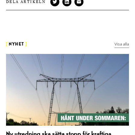
DELA ARTIKELN
Visa alla
[
NYHET
]
Ny utredning ska sätta stopp för kraftiga