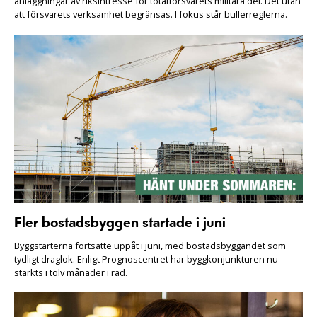
anläggningar av riksintresse för totalförsvarets militära del. Det utan
att försvarets verksamhet begränsas. I fokus står bullerreglerna.
Fler bostadsbyggen startade i juni
Byggstarterna fortsatte uppåt i juni, med bostadsbyggandet som
tydligt draglok. Enligt Prognoscentret har byggkonjunkturen nu
stärkts i tolv månader i rad.