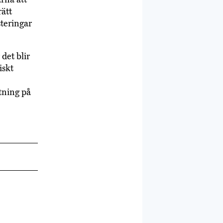
rätt
steringar
det blir
iskt
tning på