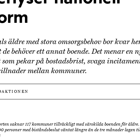
form
ls äldre med stora omsorgsbehov bor kvar 
tt de behöver ett annat boende. Det menar en 
 som pekar på bostadsbrist, svaga incitamen
killnader mellan kommuner.
DAKTIONEN
orten saknar 117 kommuner tillräckligt med särskilda boenden för äldre.
00 personer med biståndsbeslut väntat längre än de tre månader lagen till
k