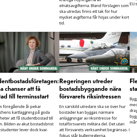
EU:s
elnätsavgifterna. Bland förslagen som
ska utredas finns ett tak för hur
mycket avgifterna får höjas under kort
tid.
dentbostadsföretagen:
Regeringen utreder
Fl
 chanser att få
bostadsbyggande nära
sta
ad till terminsstart
försvarets riksintressen
Bygg
med
m föregående år pekar
En särskild utredare ska se över hur
drag
chens kartläggning på goda
bostäder kan byggas närmare
bygg
heter att få studentbostad till
anläggningar av riksintresse för
mån
n. Bilden av akut bostadsbrist
totalförsvarets militära del. Det utan
 studenter lever dock kvar.
att försvarets verksamhet begränsas. I
fokus står bullerreglerna.