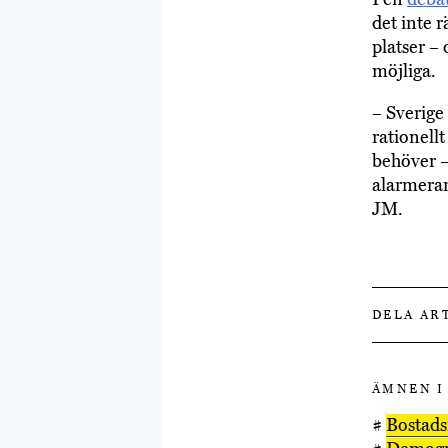
det inte 
platser –
möjliga.
– Sverige 
rationell
behöver – 
alarmeran
JM.
DELA AR
ÄMNEN I
#
Bostad