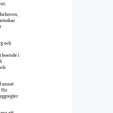
vet.
 behoven,
minskar
r
rg och
t boende i
ch
och
d annat
 för
yggregler
rna att