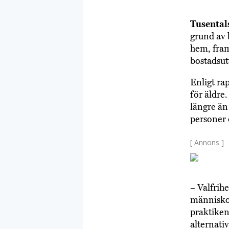
Tusental
grund av 
hem, fram
bostadsut
Enligt ra
för äldre
längre än
personer 
[ Annons ]
– Valfrihe
människor
praktiken 
alternati