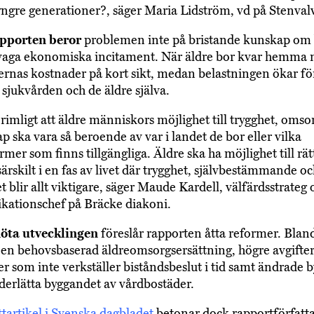
yngre generationer?, säger Maria Lidström, vd på Stenval
apporten beror
problemen inte på bristande kunskap om
svaga ekonomiska incitament. När äldre bor kvar hemma 
as kostnader på kort sikt, medan belastningen ökar fö
 sjukvården och de äldre själva.
orimligt att äldre människors möjlighet till trygghet, omso
 ska vara så beroende av var i landet de bor eller vilka
mer som finns tillgängliga. Äldre ska ha möjlighet till rät
 särskilt i en fas av livet där trygghet, självbestämmande o
et blir allt viktigare, säger Maude Kardell, välfärdsstrateg 
ationschef på Bräcke diakoni.
möta utvecklingen
föreslår rapporten åtta reformer. Blan
s en behovsbaserad äldreomsorgsersättning, högre avgifter
som inte verkställer biståndsbeslut i tid samt ändrade b
nderlätta byggandet av vårdbostäder.
tartikel i Svenska dagbladet
betonar dock rapportförfatta