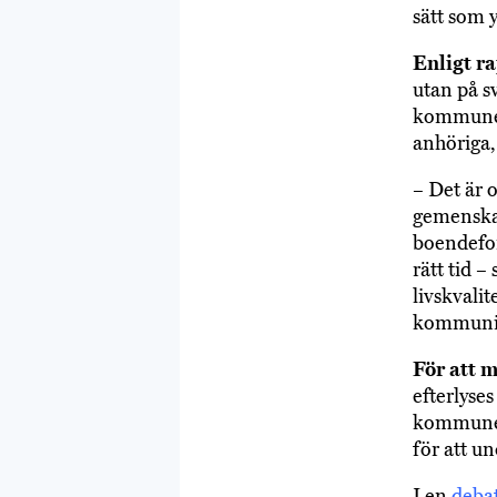
sätt som 
Enligt r
utan på 
kommunern
anhöriga,
– Det är 
gemenskap
boendefor
rätt tid –
livskvalit
kommunik
För att 
efterlyse
kommuner 
för att u
I en
debat