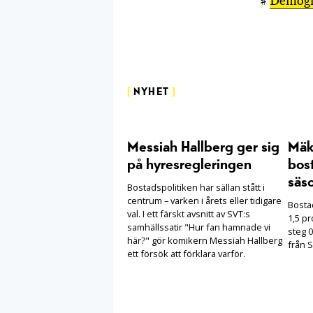
#
Demogr
[
NYHET
]
Messiah Hallberg ger sig
Mäkl
på hyresregleringen
bost
säs
Bostadspolitiken har sällan stått i
centrum – varken i årets eller tidigare
Bosta
val. I ett färskt avsnitt av SVT:s
1,5 pr
samhällssatir "Hur fan hamnade vi
steg 0
här?" gör komikern Messiah Hallberg
från S
ett försök att förklara varför.