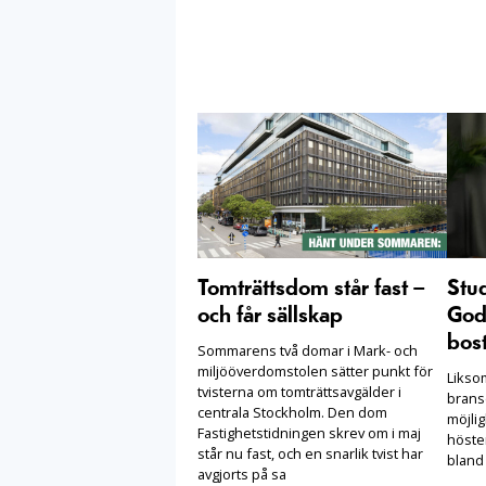
Tomträttsdom står fast –
Stu
och får sällskap
Goda
bost
Sommarens två domar i Mark- och
miljööverdomstolen sätter punkt för
Likso
tvisterna om tomträttsavgälder i
brans
centrala Stockholm. Den dom
möjlig
Fastighetstidningen skrev om i maj
höste
står nu fast, och en snarlik tvist har
bland
avgjorts på sa