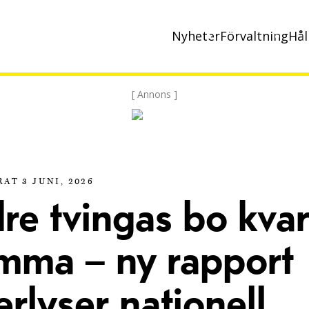
Nyheter
Förvaltning
Hål
[ Annons ]
AT 3 JUNI, 2026
re tvingas bo kva
mma – ny rapport
erlyser nationell