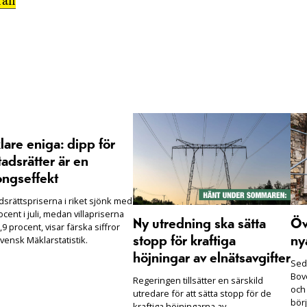
afi
are eniga: dipp för
adsrätter är en
ongseffekt
dsrättspriserna i riket sjönk med
ocent i juli, medan villapriserna
Ny utredning ska sätta
Öv
,9 procent, visar färska siffror
vensk Mäklarstatistik.
stopp för kraftiga
ny
höjningar av elnätsavgifter
Seda
Bove
Regeringen tillsätter en särskild
och
utredare för att sätta stopp för de
börj
kraftiga höjningarna av