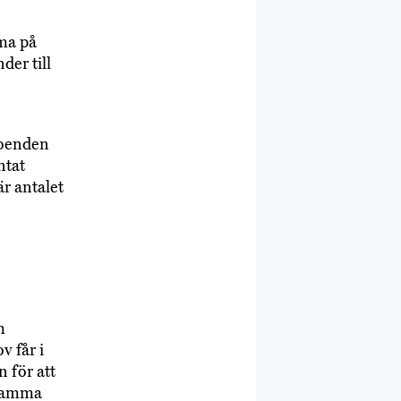
ma på
der till
boenden
ntat
r antalet
m
v får i
n för att
å samma