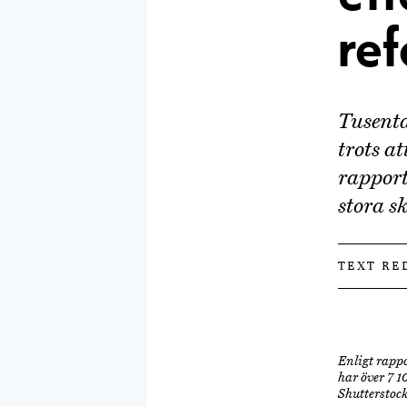
re
Tusenta
trots a
rapport
stora s
TEXT RE
Enligt rapp
har över 7 1
Shutterstoc