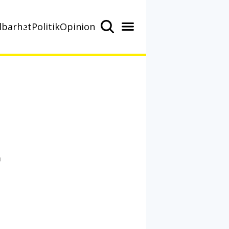
lbarhet
Politik
Opinion
r