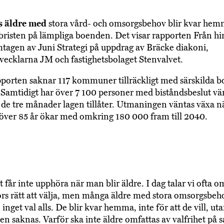
s äldre med
stora vård- och omsorgsbehov blir kvar hem
bristen på lämpliga boenden. Det visar rapporten Från hin
tagen av Juni Strategi på uppdrag av Bräcke diakoni,
vecklarna JM och fastighetsbolaget Stenvalvet.
pporten saknar 117 kommuner tillräckligt med särskilda 
. Samtidigt har över 7 100 personer med biståndsbeslut vä
 de tre månader lagen tillåter. Utmaningen väntas växa nä
över 85 år ökar med omkring 180 000 fram till 2040.
t får inte upphöra när man blir äldre. I dag talar vi ofta o
s rätt att välja, men många äldre med stora omsorgsbeho
inget val alls. De blir kvar hemma, inte för att de vill, uta
ven saknas. Varför ska inte äldre omfattas av valfrihet p