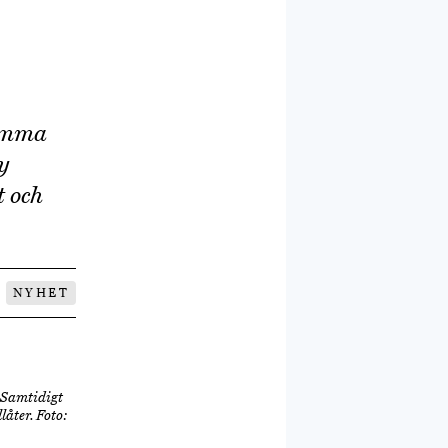
hemma
ny
t och
NYHET
 Samtidigt
åter. Foto: