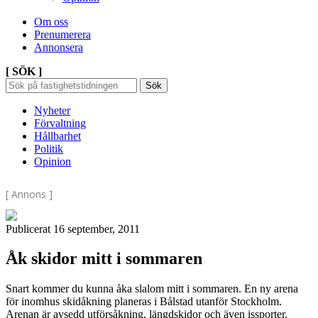
Om oss
Prenumerera
Annonsera
[ SÖK ]
Sök
Sök
Sök
efter:
Nyheter
Förvaltning
Hållbarhet
Politik
Opinion
[ Annons ]
Publicerat 16 september, 2011
Åk skidor mitt i sommaren
Snart kommer du kunna åka slalom mitt i sommaren. En ny arena
för inomhus skidåkning planeras i Bålstad utanför Stockholm.
Arenan är avsedd utförsåkning, längdskidor och även issporter.