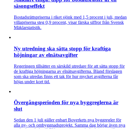
säsongseffekt
Bostadsrättspriserna i riket sjönk med 1,5 procent i juli, medan
villapriserna steg 0,9 procent, visar färska siffror från Svensk
Mäklarstatistik.
Ny utredning ska sätta stopp för kraftiga
höjningar av elnätsavgifter
Regeringen tillsätter en särskild utredare för att sätta stopp för
de kraftiga höjningarna av elnätsavgifterna. Bland förslagen
som ska utredas finns ett tak för hur mycket avgifterna får
höjas under kort tid.
Övergångsperioden för nya byggreglerna är
slut
Sedan den 1 juli gäller enbart Boverkets nya byggregler för
alla ny- och ombyggnadsprojekt. Samma dag börjar även nya