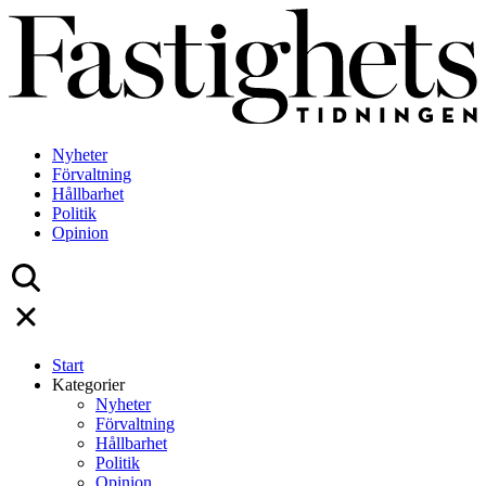
Skip
to
content
Nyheter
Förvaltning
Hållbarhet
Politik
Opinion
Start
Kategorier
Nyheter
Förvaltning
Hållbarhet
Politik
Opinion