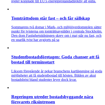
regler kopplade till EU:s energiprestandadirektiv att gälla.
Tomträttsdom står fast – och får sällskap
Sommarens två domar i Mark- och miljööverdomstolen sätter
punkt för tvisterna om tomträttsavgälder i centrala Stockholm.
Den dom Fastighetstidningen skrev om i maj står nu fast, och
en snarlik tvist har avgjorts på sa
Studentbostadsföretagen: Goda chanser att få
bostad till terminsstart
Liksom föregående år pekar branschens kartläggning på goda
möjligheter att få studentbostad till hösten. Bilden av akut
bostadsbrist bland studenter lever dock kvar.
Regeringen utreder bostadsbyggande nära
försvarets riksintressen