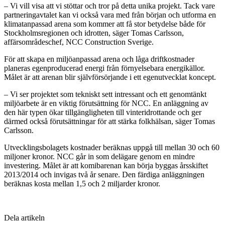
– Vi vill visa att vi stöttar och tror på detta unika projekt. Tack vare
partneringavtalet kan vi också vara med från början och utforma en
klimatanpassad arena som kommer att få stor betydelse både för
Stockholmsregionen och idrotten, säger Tomas Carlsson,
affärsområdeschef, NCC Construction Sverige.
För att skapa en miljöanpassad arena och låga driftkostnader
planeras egenproducerad energi från förnyelsebara energikällor.
Målet är att arenan blir självförsörjande i ett egenutvecklat koncept.
– Vi ser projektet som tekniskt sett intressant och ett genomtänkt
miljöarbete är en viktig förutsättning för NCC. En anläggning av
den här typen ökar tillgängligheten till vinteridrottande och ger
därmed också förutsättningar för att stärka folkhälsan, säger Tomas
Carlsson.
Utvecklingsbolagets kostnader beräknas uppgå till mellan 30 och 60
miljoner kronor. NCC går in som delägare genom en mindre
investering. Målet är att komibarenan kan börja byggas årsskiftet
2013/2014 och invigas två år senare. Den färdiga anläggningen
beräknas kosta mellan 1,5 och 2 miljarder kronor.
Dela artikeln