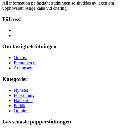
All information på fastighetstidningen.se skyddas av lagen om
upphovsrätt. Ange källa vid citering.
Följ oss!
Om fastighetstidningen
Om oss
Prenumerera
Annonsera
Kategorier
Nyheter
Förvaltning
Hållbarhet
Politik
Opinion
Läs senaste papperstidningen