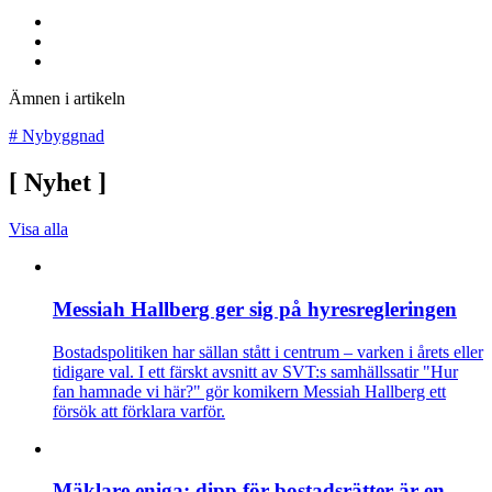
Ämnen i artikeln
#
Nybyggnad
[
Nyhet
]
Visa alla
Messiah Hallberg ger sig på hyresregleringen
Bostadspolitiken har sällan stått i centrum – varken i årets eller
tidigare val. I ett färskt avsnitt av SVT:s samhällssatir "Hur
fan hamnade vi här?" gör komikern Messiah Hallberg ett
försök att förklara varför.
Mäklare eniga: dipp för bostadsrätter är en