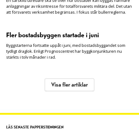
En särskild utredare ska se över hur bostäder kan byggas närmare
anläggningar av riksintresse för totalförsvarets militära del. Det utan
att försvarets verksamhet begränsas. I fokus står bullerreglerna.
Fler bostadsbyggen startade i juni
Byggstarterna fortsatte uppåt i juni, med bostadsbyggandet som
tydligt draglok. Enligt Prognoscentret har byggkonjunkturen nu
stärkts i tolv månader i rad.
Visa fler artiklar
LÄS SENASTE PAPPERSTIDNINGEN