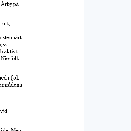
l Årby på
rott,
i
r stenhårt
inga
h aktivt
Nissfolk,
d i fjol,
a områdena
 vid
mråde. Men