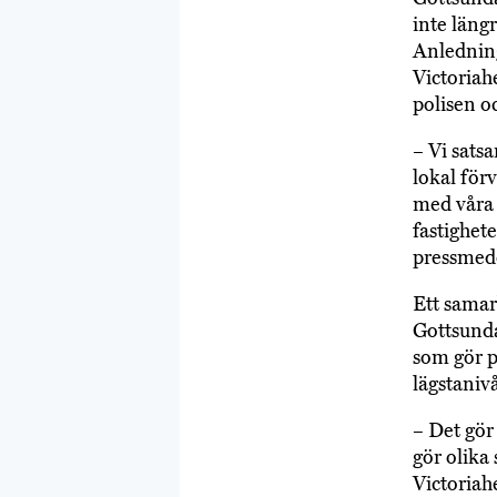
inte läng
Anledning
Victoriah
polisen 
– Vi sats
lokal för
med våra 
fastighet
pressmed
Ett samar
Gottsunda
som gör p
lägstaniv
– Det gör 
gör olika
Victoria