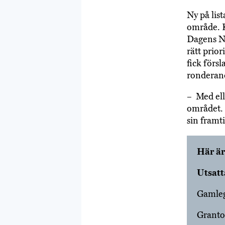
Ny på lis
område. K
Dagens Ny
rätt prio
fick förs
ronderand
– Med elle
området. 
sin framt
Här är
Utsatt
Gamleg
Granto