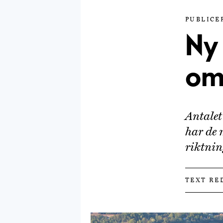
PUBLICE
Ny 
om
Antalet
har de 
riktnin
TEXT RE