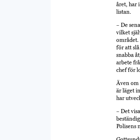
året, har 
listan.
– De sena
vilket sj
området. 
för att sl
snabba åtg
arbete fr
chef för 
Även om a
är läget 
har utveck
– Det vis
beständig
Polisens 
Gottsunda