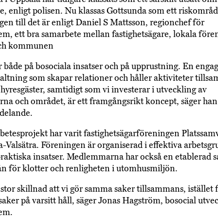
re, enligt polisen. Nu klassas Gottsunda som ett riskområd
en till det är enligt Daniel S Mattsson, regionchef för
em, ett bra samarbete mellan fastighetsägare, lokala före
och kommunen
ar både på bosociala insatser och på upprustning. En enga
valtning som skapar relationer och håller aktiviteter till
hyresgäster, samtidigt som vi investerar i utveckling av
erna och området, är ett framgångsrikt koncept, säger han 
delande.
betesprojekt har varit fastighetsägarföreningen Platssam
-Valsätra. Föreningen är organiserad i effektiva arbetsg
raktiska insatser. Medlemmarna har också en etablerad 
ån för klotter och renligheten i utomhusmiljön.
stor skillnad att vi gör samma saker tillsammans, istället f
 saker på varsitt håll, säger Jonas Hagström, bosocial utve
hem.