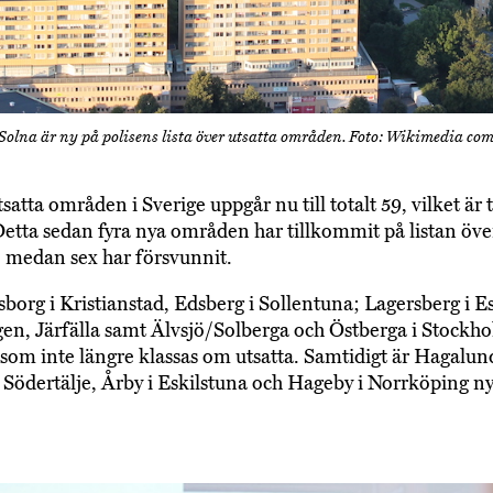
Solna är ny på polisens lista över utsatta områden. Foto: Wikimedia co
satta områden i Sverige uppgår nu till totalt 59, vilket är 
. Detta sedan fyra nya områden har tillkommit på listan öve
 medan sex har försvunnit.
sborg i Kristianstad, Edsberg i Sollentuna; Lagersberg i E
n, Järfälla samt Älvsjö/Solberga och Östberga i Stockho
om inte längre klassas om utsatta. Samtidigt är Hagalund
i Södertälje, Årby i Eskilstuna och Hageby i Norrköping n