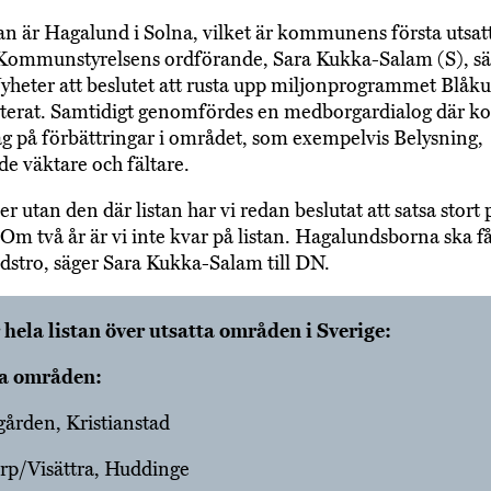
tan är Hagalund i Solna, vilket är kommunens första utsat
ommunstyrelsens ordförande, Sara Kukka-Salam (S), säg
heter att beslutet att rusta upp miljonprogrammet Blåkul
riterat. Samtidigt genomfördes en medborgardialog där
lag på förbättringar i området, som exempelvis Belysning,
e väktare och fältare.
r utan den där listan har vi redan beslutat att satsa stort 
Om två år är vi inte kvar på listan. Hagalundsborna ska få
idstro, säger Sara Kukka-Salam till DN.
 hela listan över utsatta områden i Sverige:
a områden:
ården, Kristianstad
rp/Visättra, Huddinge