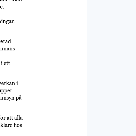
e.
ningar,
gerad
sammans
i ett
verkan i
rupper
samsyn på
ör att alla
cklare hos