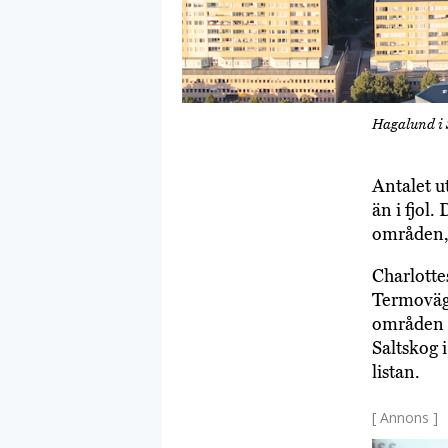
Hagalund i 
Antalet ut
än i fjol
områden,
Charlotte
Termoväge
områden s
Saltskog 
listan.
[ Annons ]