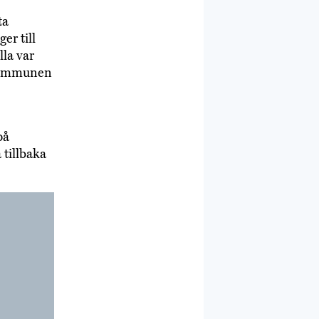
ta
er till
la var
 kommunen
på
 tillbaka