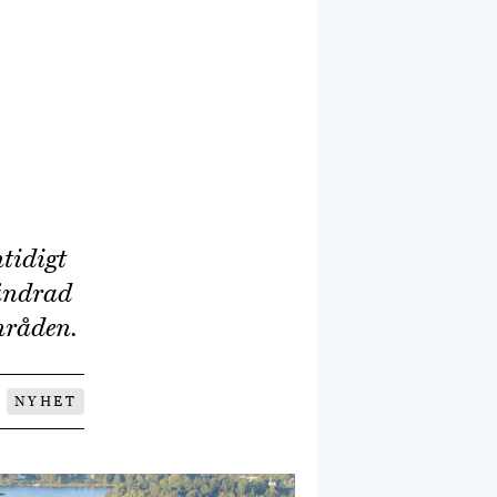
tidigt
rändrad
områden.
NYHET