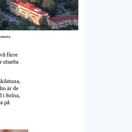
mmons.
två färre
r utsatta
skilstuna,
lm är de
 i Solna,
ya på