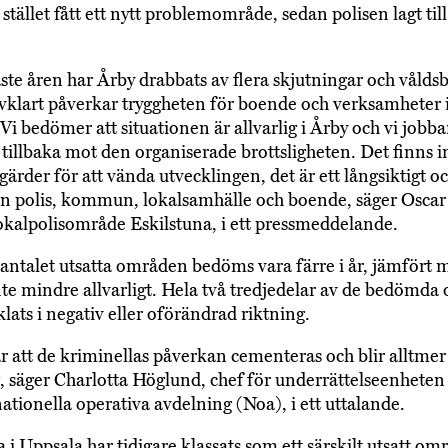
i stället fått ett nytt problemområde, sedan polisen lagt til
ste åren har Årby drabbats av flera skjutningar och våldsb
älvklart påverkar tryggheten för boende och verksamheter 
Vi bedömer att situationen är allvarlig i Årby och vi jobba
å tillbaka mot den organiserade brottsligheten. Det finns 
ärder för att vända utvecklingen, det är ett långsiktigt oc
ån polis, kommun, lokalsamhälle och boende, säger Oscar 
lokalpolisområde Eskilstuna, i ett pressmeddelande.
ntalet utsatta områden bedöms vara färre i år, jämfört me
inte mindre allvarligt. Hela två tredjedelar av de bedömd
lats i negativ eller oförändrad riktning.
ar att de kriminellas påverkan cementeras och blir alltmer
, säger Charlotta Höglund, chef för underrättelseenheten
nationella operativa avdelning (Noa), i ett uttalande.
 i Uppsala har tidigare klassats som ett särskilt utsatt o